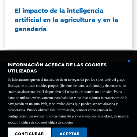
El impacto de la inteligencia
artificial en la agricultura y en la
ganadería
INFORMACIÓN ACERCA DE LAS COOKIES
UTILIZADAS
Te informamos que en el transcurso de tu navegación por los sitios web del grupo
Ibercaja, se utilizan cookies propias (ficheros de datos anónimos) y de terceros, las
cuales se almacenan en el dispositivo del usuario, de manera no intrusiva. Estos
Fundación Bancaria Ibercaja C.I.F. G-50000652.
datos se utilizan exclusivamente para habilitar y estudiar algunas interacciones de la
Inscrita en el Registro de Fundaciones del Mº de Educación, Cultura y Deporte con el nº
navegación en un sitio Web, y acumulan datos que pueden ser actualizados y
1689.
recuperados. Puedes obtener más información, conocer cómo cambiar la
Domicilio social: Joaquín Costa, 13. 50001 Zaragoza.
configuración y/o revocar tu consentimiento previo al empleo de cookies, en nuestra
Contacto
Declaración de accesibilidad
sección Política de cookies
Política de cookies
Aviso legal
Política de privacidad
Política de Cookies
CONFIGURAR
ACEPTAR