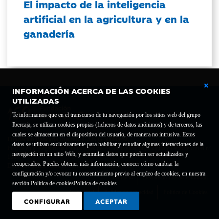
El impacto de la inteligencia
artificial en la agricultura y en la
ganadería
INFORMACIÓN ACERCA DE LAS COOKIES
UTILIZADAS
Te informamos que en el transcurso de tu navegación por los sitios web del grupo
Ibercaja, se utilizan cookies propias (ficheros de datos anónimos) y de terceros, las
cuales se almacenan en el dispositivo del usuario, de manera no intrusiva. Estos
Fundación Bancaria Ibercaja C.I.F. G-50000652.
datos se utilizan exclusivamente para habilitar y estudiar algunas interacciones de la
Inscrita en el Registro de Fundaciones del Mº de Educación, Cultura y Deporte con el nº
navegación en un sitio Web, y acumulan datos que pueden ser actualizados y
1689.
recuperados. Puedes obtener más información, conocer cómo cambiar la
Domicilio social: Joaquín Costa, 13. 50001 Zaragoza.
configuración y/o revocar tu consentimiento previo al empleo de cookies, en nuestra
Contacto
Declaración de accesibilidad
sección Política de cookies
Política de cookies
Aviso legal
Política de privacidad
Política de Cookies
CONFIGURAR
ACEPTAR