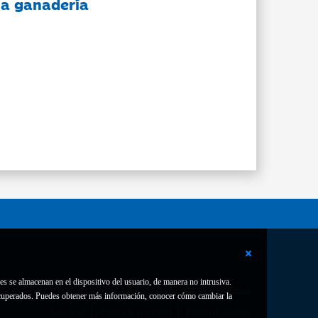
 la ganadería
es se almacenan en el dispositivo del usuario, de manera no intrusiva.
Contacto
Declaración de accesibilidad
 recuperados. Puedes obtener más información, conocer cómo cambiar la
Aviso legal
Política de privacidad
Política de Cookies