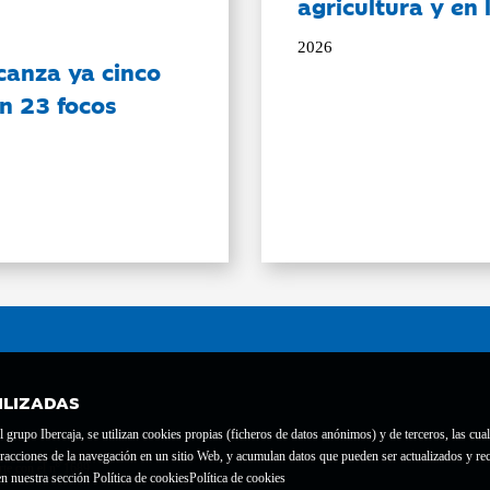
agricultura y en
2026
canza ya cinco
on 23 focos
ILIZADAS
grupo Ibercaja, se utilizan cookies propias (ficheros de datos anónimos) y de terceros, las cual
interacciones de la navegación en un sitio Web, y acumulan datos que pueden ser actualizados y
te con el nº 1689.
n nuestra sección Política de cookies
Política de cookies