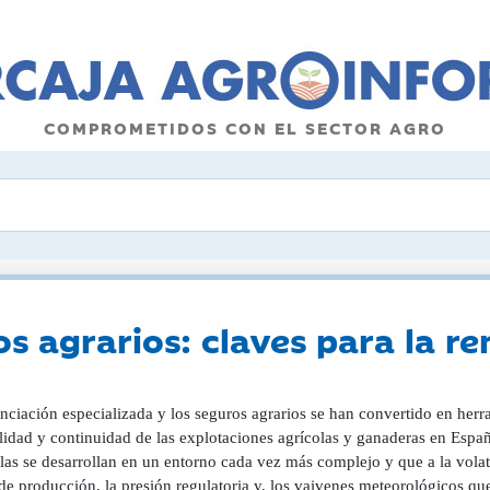
COMPROMETIDOS CON EL SECTOR AGRO
s agrarios: claves para la re
nciación especializada y los seguros agrarios se han convertido en herr
lidad y continuidad de las explotaciones agrícolas y ganaderas en España
las se desarrollan en un entorno cada vez más complejo y que a la vola
 de producción, la presión regulatoria y, los vaivenes meteorológicos q