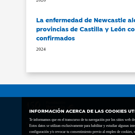
La enfermedad de Newcastle al
provincias de Castilla y León c
confirmados
2024
INFORMACIÓN ACERCA DE LAS COOKIES UT
Te informamos que en el transcurso de tu navegación por los sitios web del 
Fundación Bancaria Ibercaja C.I.F. G-50000652.
Estos datos se utilizan exclusivamente para habilitar y estudiar algunas 
Inscrita en el Registro de Fundaciones del Mº de Educación, Cultura y Depor
configuración y/o revocar tu consentimiento previo al empleo de cookies, e
Domicilio social: Joaquín Costa, 13. 50001 Zaragoza.