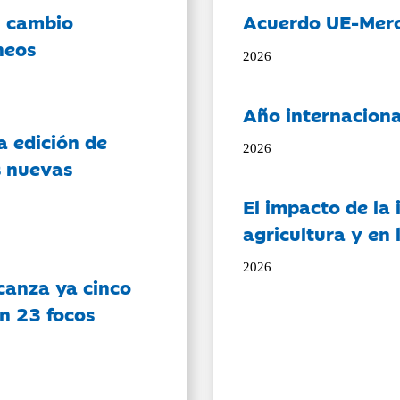
l cambio
Acuerdo UE-Mer
neos
2026
Año internaciona
a edición de
2026
s nuevas
El impacto de la i
agricultura y en
2026
canza ya cinco
on 23 focos