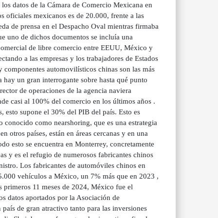
n los datos de la Cámara de Comercio Mexicana en
 oficiales mexicanos es de 20.000, frente a las
ueda de prensa en el Despacho Oval mientras firmaba
ue uno de dichos documentos se incluía una
o comercial de libre comercio entre EEUU, México y
ctando a las empresas y los trabajadores de Estados
 y componentes automovilísticos chinas son las más
 hay un gran interrogante sobre hasta qué punto
ector de operaciones de la agencia naviera
 casi al 100% del comercio en los últimos años .
 esto supone el 30% del PIB del país. Esto es
no conocido como nearshoring, que es una estrategia
 en otros países, están en áreas cercanas y en una
 todo esto se encuentra en Monterrey, concretamente
eas y es el refugio de numerosos fabricantes chinos
nistro. Los fabricantes de automóviles chinos en
445.000 vehículos a México, un 7% más que en 2023 ,
os primeros 11 meses de 2024, México fue el
s datos aportados por la Asociación de
país de gran atractivo tanto para las inversiones