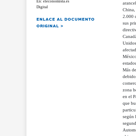
En: eleconomista.es
arance
Digital
China,
2.000 
ENLACE AL DOCUMENTO
sus pr
ORIGINAL >
direct
Canadá
Unidos
afecta
México
estado
Más de
debido
comerci
zona ho
en el P
que bus
partic
según 
segund
Automóv