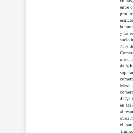
chinas
entre 
produc
estrict
la muda
y las r
suelo i
75% del
Comerc
ofrecí
de la b
supera
comerc
México
comerci
427,2 m
en Méi
al res
otros 
el marc
Trump