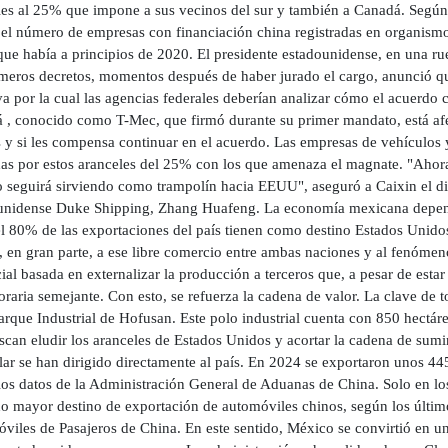
les al 25% que impone a sus vecinos del sur y también a Canadá. Segú
 el número de empresas con financiación china registradas en organismos
que había a principios de 2020. El presidente estadounidense, en una r
imeros decretos, momentos después de haber jurado el cargo, anunció q
iva por la cual las agencias federales deberían analizar cómo el acuerd
 , conocido como T-Mec, que firmó durante su primer mandato, está afe
 y si les compensa continuar en el acuerdo. Las empresas de vehículos
das por estos aranceles del 25% con los que amenaza el magnate. "Ahora
 seguirá sirviendo como trampolín hacia EEUU", aseguró a Caixin el dir
unidense Duke Shipping, Zhang Huafeng. La economía mexicana depende
l 80% de las exportaciones del país tienen como destino Estados Unidos,
, en gran parte, a ese libre comercio entre ambas naciones y al fenóme
al basada en externalizar la producción a terceros que, a pesar de estar
raria semejante. Con esto, se refuerza la cadena de valor. La clave de
arque Industrial de Hofusan. Este polo industrial cuenta con 850 hectár
can eludir los aranceles de Estados Unidos y acortar la cadena de sumi
ular se han dirigido directamente al país. En 2024 se exportaron unos 
los datos de la Administración General de Aduanas de China. Solo en l
o mayor destino de exportación de automóviles chinos, según los último
iles de Pasajeros de China. En este sentido, México se convirtió en un 