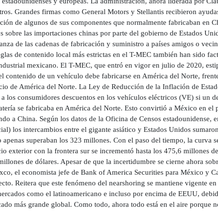
, estadounidenses y europeas. La administración, ahora liderada por Cla
otros. Grandes firmas como General Motors y Stellantis recibieron ayuda
ción de algunos de sus componentes que normalmente fabricaban en Chi
os sobre las importaciones chinas por parte del gobierno de Estados Unid
nza de las cadenas de fabricación y suministro a países amigos o vecin
eglas de contenido local más estrictas en el T-MEC también han sido fact
ndustrial mexicano. El T-MEC, que entró en vigor en julio de 2020, estip
 contenido de un vehículo debe fabricarse en América del Norte, frente
io de América del Norte. La Ley de Reducción de la Inflación de Estad
a a los consumidores descuentos en los vehículos eléctricos (VE) si un 
atería se fabricaba en América del Norte. Esto convirtió a México en el
ndo a China. Según los datos de la Oficina de Censos estadounidense, e
ial) los intercambios entre el gigante asiático y Estados Unidos sumaro
 apenas superaban los 323 millones. Con el paso del tiempo, la curva se
o exterior con la frontera sur se incrementó hasta los 475,6 millones de
illones de dólares. Apesar de que la incertidumbre se cierne ahora sobr
xco, el economista jefe de Bank of America Securities para México y C
pecto. Reitera que este fenómeno del nearshoring se mantiene vigente en
mercados como el latinoamericano e incluso por encima de EEUU, debido
ado más grande global. Como todo, ahora todo está en el aire porque no
.