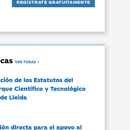
dicas
VER TODAS
ción de los Estatutos del
rque Científico y Tecnológico
de Lleida
ón directa para el apoyo al