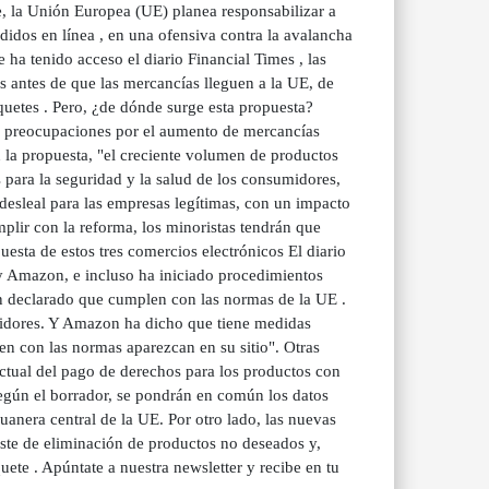
e, la Unión Europea (UE) planea responsabilizar a
idos en línea , en una ofensiva contra la avalancha
ha tenido acceso el diario Financial Times , las
s antes de que las mercancías lleguen a la UE, de
quetes . Pero, ¿de dónde surge esta propuesta?
 preocupaciones por el aumento de mercancías
n la propuesta, "el creciente volumen de productos
 para la seguridad y la salud de los consumidores,
desleal para las empresas legítimas, con un impacto
umplir con la reforma, los minoristas tendrán que
esta de estos tres comercios electrónicos El diario
y Amazon, e incluso ha iniciado procedimientos
 declarado que cumplen con las normas de la UE .
midores. Y Amazon ha dicho que tiene medidas
n con las normas aparezcan en su sitio". Otras
ctual del pago de derechos para los productos con
 Según el borrador, se pondrán en común los datos
anera central de la UE. Por otro lado, las nuevas
oste de eliminación de productos no deseados y,
te . Apúntate a nuestra newsletter y recibe en tu