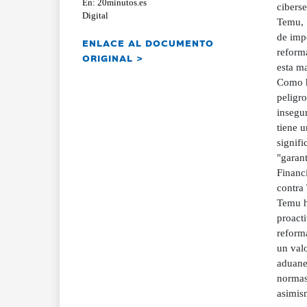
En: 20minutos.es
cibers
Digital
Temu, 
de impo
ENLACE AL DOCUMENTO
reforma
ORIGINAL >
esta ma
Como h
peligro
insegur
tiene 
signifi
"garant
Financ
contra
Temu h
proact
reform
un valo
aduaner
normas
asimis