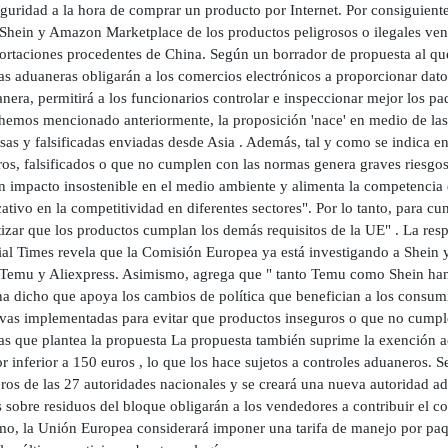
eguridad a la hora de comprar un producto por Internet. Por consiguient
Shein y Amazon Marketplace de los productos peligrosos o ilegales vend
rtaciones procedentes de China. Según un borrador de propuesta al que 
s aduaneras obligarán a los comercios electrónicos a proporcionar dato
nera, permitirá a los funcionarios controlar e inspeccionar mejor los pa
emos mencionado anteriormente, la proposición 'nace' en medio de las
sas y falsificadas enviadas desde Asia . Además, tal y como se indica e
os, falsificados o que no cumplen con las normas genera graves riesgos
un impacto insostenible en el medio ambiente y alimenta la competencia 
cativo en la competitividad en diferentes sectores". Por lo tanto, para c
izar que los productos cumplan los demás requisitos de la UE" . La respu
ial Times revela que la Comisión Europea ya está investigando a Shein 
 Temu y Aliexpress. Asimismo, agrega que " tanto Temu como Shein han
a dicho que apoya los cambios de política que benefician a los consu
ivas implementadas para evitar que productos inseguros o que no cumple
as que plantea la propuesta La propuesta también suprime la exención a
r inferior a 150 euros , lo que los hace sujetos a controles aduaneros.
os de las 27 autoridades nacionales y se creará una nueva autoridad adu
 sobre residuos del bloque obligarán a los vendedores a contribuir el c
mo, la Unión Europea considerará imponer una tarifa de manejo por paque