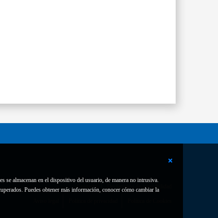
es se almacenan en el dispositivo del usuario, de manera no intrusiva.
Contacto
Declaración de accesibilidad
 recuperados. Puedes obtener más información, conocer cómo cambiar la
Aviso legal
Política de privacidad
Política de Cookies