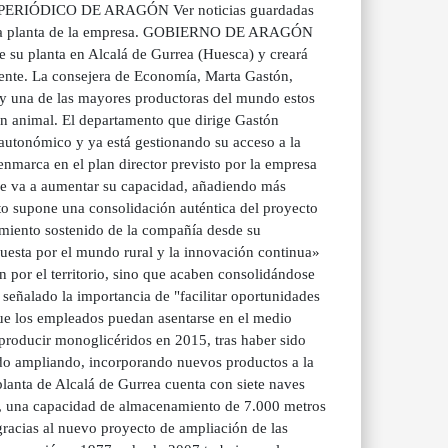
al EL PERIÓDICO DE ARAGÓN Ver noticias guardadas
 a la planta de la empresa. GOBIERNO DE ARAGÓN
e su planta en Alcalá de Gurrea (Huesca) y creará
mente. La consejera de Economía, Marta Gastón,
a y una de las mayores productoras del mundo estos
ión animal. El departamento que dirige Gastón
 autonómico y ya está gestionando su acceso a la
 enmarca en el plan director previsto por la empresa
o se va a aumentar su capacidad, añadiendo más
o supone una consolidación auténtica del proyecto
imiento sostenido de la compañía desde su
uesta por el mundo rural y la innovación continua»
n por el territorio, sino que acaben consolidándose
señalado la importancia de "facilitar oportunidades
que los empleados puedan asentarse en el medio
 producir monoglicéridos en 2015, tras haber sido
ido ampliando, incorporando nuevos productos a la
planta de Alcalá de Gurrea cuenta con siete naves
c-, una capacidad de almacenamiento de 7.000 metros
 gracias al nuevo proyecto de ampliación de las