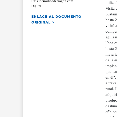
En: elperiodicodearagon.com
utiliz
Digital
Visita
Sustain
ENLACE AL DOCUMENTO
hasta 
ORIGINAL >
visitó
compues
agiliz
línea e
hasta 2
materi
de la 
implan
que car
en él",
a trav
rural. 
adquir
producc
destin
cúbicos