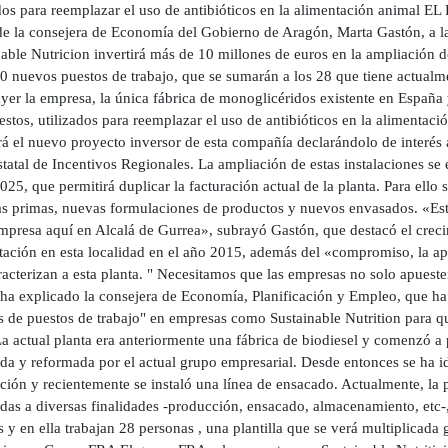
ados para reemplazar el uso de antibióticos en la alimentación anim
 de la consejera de Economía del Gobierno de Aragón, Marta Gastón,
able Nutricion invertirá más de 10 millones de euros en la ampliación d
20 nuevos puestos de trabajo, que se sumarán a los 28 que tiene actual
 ayer la empresa, la única fábrica de monoglicéridos existente en Españ
tos, utilizados para reemplazar el uso de antibióticos en la alimentac
ará el nuevo proyecto inversor de esta compañía declarándolo de interés
statal de Incentivos Regionales. La ampliación de estas instalaciones se
025, que permitirá duplicar la facturación actual de la planta. Para ell
as primas, nuevas formulaciones de productos y nuevos envasados. «Est
empresa aquí en Alcalá de Gurrea», subrayó Gastón, que destacó el crec
tación en esta localidad en el año 2015, además del «compromiso, la ap
acterizan a esta planta. " Necesitamos que las empresas no solo apueste
 ha explicado la consejera de Economía, Planificación y Empleo, que ha 
és de puestos de trabajo" en empresas como Sustainable Nutrition para 
La actual planta era anteriormente una fábrica de biodiesel y comenzó a
ida y reformada por el actual grupo empresarial. Desde entonces se ha 
ión y recientemente se instaló una línea de ensacado. Actualmente, la 
adas a diversas finalidades -producción, ensacado, almacenamiento, et
 y en ella trabajan 28 personas , una plantilla que se verá multiplicada