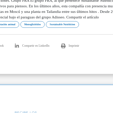
aciones. Grupo FRA El grupo FRA, al que pertenece Sustainable Nutritic
tivos para piensos. En los últimos años, esta compañía con presencia m
tas en Moscú y una planta en Tailandia entre sus últimos hitos . Desde 
cial bajo el paraguas del grupo Adisseo. Compartir el artículo
tación animal
Monoglicéridos
Sustainable Nutriticion
ook
Compartir en LinkedIn
Imprimir
RECIBE LOS