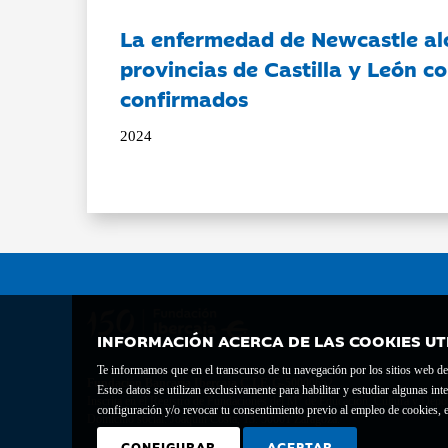
La enfermedad de Newcastle al
provincias de Castilla y León c
confirmados
2024
INFORMACIÓN ACERCA DE LAS COOKIES UT
Te informamos que en el transcurso de tu navegación por los sitios web del 
Fundación Bancaria Ibercaja C.I.F. G-50000652.
Estos datos se utilizan exclusivamente para habilitar y estudiar algunas 
Inscrita en el Registro de Fundaciones del Mº de Educación, Cultura y Depor
configuración y/o revocar tu consentimiento previo al empleo de cookies, e
Domicilio social: Joaquín Costa, 13. 50001 Zaragoza.
CONFIGURAR
ACEPTAR