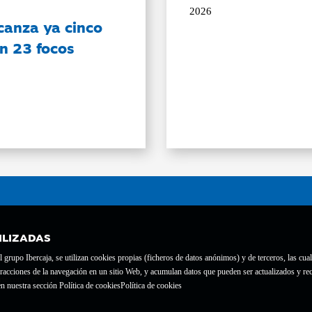
2026
canza ya cinco
on 23 focos
ILIZADAS
grupo Ibercaja, se utilizan cookies propias (ficheros de datos anónimos) y de terceros, las cual
interacciones de la navegación en un sitio Web, y acumulan datos que pueden ser actualizados y
te con el nº 1689.
n nuestra sección Política de cookies
Política de cookies