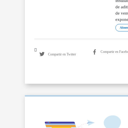
instal
de adi
de ven
exponen
Alimen
Compartir en Faceb
Compartir en Twitter