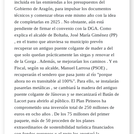
incluida en las enmiendas a los presupuestos del
Gobierno de Aragón, para impulsar los documentos
técnicos y comenzar obras este mismo año con la idea
de completarlas en 2025 . No obstante, aún está
pendiente de firmar el convenio con la DGA. Como
explica el alcalde de Boltaña, José María Giménez (PP)
, en el tramo que atraviesa su municipio prevén
recuperar un antiguo puente colgante de mader a del
que solo quedan prácticamente las sirgas y renovar el
de la Gorga . Además, se mejorarían los caminos . Y en
Fiscal, según su alcalde, Manuel Larrosa (PSOE) ,
recuperarán el sendero que pasa junto al río "porque
ahora no es transitable al 100%". Para ello, se instalarán
pasarelas metálicas , se cambiará la madera del antiguo
puente colgante de Jánovas y se mecanizará el Batán de
Lacort para abrirlo al público. El Plan Pirineos ha
comprometido una inversión total de 250 millones de
euros en ocho años . De los 75 millones del primer
paquete, más de 50 proceden de los planes
extraordinarios de sostenibilidad turística financiados
con fondos europeos y el resto los aportará la