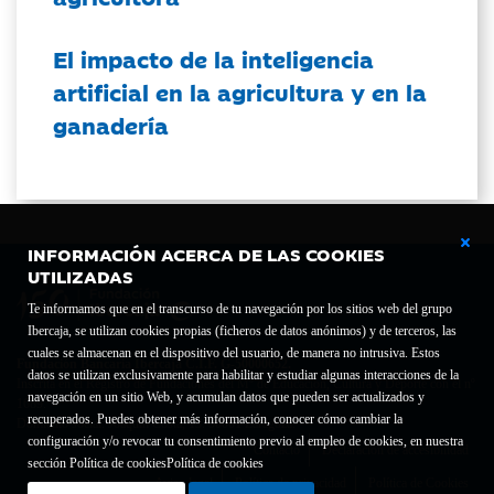
El impacto de la inteligencia
artificial en la agricultura y en la
ganadería
INFORMACIÓN ACERCA DE LAS COOKIES
UTILIZADAS
Te informamos que en el transcurso de tu navegación por los sitios web del grupo
Ibercaja, se utilizan cookies propias (ficheros de datos anónimos) y de terceros, las
cuales se almacenan en el dispositivo del usuario, de manera no intrusiva. Estos
Fundación Bancaria Ibercaja C.I.F. G-50000652.
datos se utilizan exclusivamente para habilitar y estudiar algunas interacciones de la
Inscrita en el Registro de Fundaciones del Mº de Educación, Cultura y Deporte con el nº
navegación en un sitio Web, y acumulan datos que pueden ser actualizados y
1689.
recuperados. Puedes obtener más información, conocer cómo cambiar la
Domicilio social: Joaquín Costa, 13. 50001 Zaragoza.
configuración y/o revocar tu consentimiento previo al empleo de cookies, en nuestra
Contacto
Declaración de accesibilidad
sección Política de cookies
Política de cookies
Aviso legal
Política de privacidad
Política de Cookies