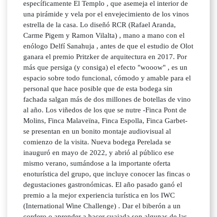
específicamente El Templo , que asemeja el interior de
una pirámide y vela por el envejecimiento de los vinos
estrella de la casa. Lo diseñó RCR (Rafael Aranda,
Carme Pigem y Ramon Vilalta) , mano a mano con el
enólogo Delfí Sanahuja , antes de que el estudio de Olot
ganara el premio Pritzker de arquitectura en 2017. Por
más que persiga (y consiga) el efecto "wooow" , es un
espacio sobre todo funcional, cómodo y amable para el
personal que hace posible que de esta bodega sin
fachada salgan más de dos millones de botellas de vino
al año. Los viñedos de los que se nutre -Finca Pont de
Molins, Finca Malaveïna, Finca Espolla, Finca Garbet-
se presentan en un bonito montaje audiovisual al
comienzo de la visita. Nueva bodega Perelada se
inauguró en mayo de 2022, y abrió al público ese
mismo verano, sumándose a la importante oferta
enoturística del grupo, que incluye conocer las fincas o
degustaciones gastronómicas. El año pasado ganó el
premio a la mejor experiencia turística en los IWC
(International Wine Challenge) . Dar el biberón a un
cordero o aprender a hacer cuajada son algunas de las