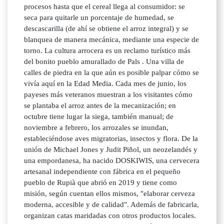
procesos hasta que el cereal llega al consumidor: se
seca para quitarle un porcentaje de humedad, se
descascarilla (de ahí se obtiene el arroz integral) y se
blanquea de manera mecánica, mediante una especie de
torno. La cultura arrocera es un reclamo turístico más
del bonito pueblo amurallado de Pals . Una villa de
calles de piedra en la que aún es posible palpar cómo se
vivía aquí en la Edad Media. Cada mes de junio, los
payeses más veteranos muestran a los visitantes cómo
se plantaba el arroz antes de la mecanización; en
octubre tiene lugar la siega, también manual; de
noviembre a febrero, los arrozales se inundan,
estableciéndose aves migratorias, insectos y flora. De la
unión de Michael Jones y Judit Piñol, un neozelandés y
una empordanesa, ha nacido DOSKIWIS, una cervecera
artesanal independiente con fábrica en el pequeño
pueblo de Rupià que abrió en 2019 y tiene como
misión, según cuentan ellos mismos, "elaborar cerveza
moderna, accesible y de calidad". Además de fabricarla,
organizan catas maridadas con otros productos locales.