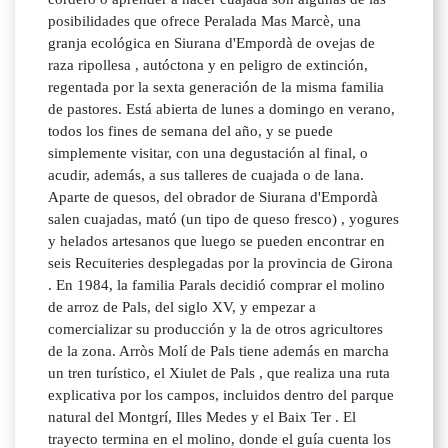
posibilidades que ofrece Peralada Mas Marcè, una
granja ecológica en Siurana d'Empordà de ovejas de
raza ripollesa , autóctona y en peligro de extinción,
regentada por la sexta generación de la misma familia
de pastores. Está abierta de lunes a domingo en verano,
todos los fines de semana del año, y se puede
simplemente visitar, con una degustación al final, o
acudir, además, a sus talleres de cuajada o de lana.
Aparte de quesos, del obrador de Siurana d'Empordà
salen cuajadas, mató (un tipo de queso fresco) , yogures
y helados artesanos que luego se pueden encontrar en
seis Recuiteries desplegadas por la provincia de Girona
. En 1984, la familia Parals decidió comprar el molino
de arroz de Pals, del siglo XV, y empezar a
comercializar su producción y la de otros agricultores
de la zona. Arròs Molí de Pals tiene además en marcha
un tren turístico, el Xiulet de Pals , que realiza una ruta
explicativa por los campos, incluidos dentro del parque
natural del Montgrí, Illes Medes y el Baix Ter . El
trayecto termina en el molino, donde el guía cuenta los