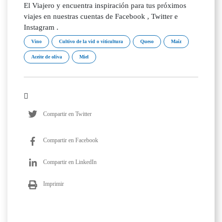
El Viajero y encuentra inspiración para tus próximos
viajes en nuestras cuentas de Facebook , Twitter e
Instagram .
Vino
Cultivo de la vid o viticultura
Queso
Maíz
Aceite de oliva
Miel
Compartir en Twitter
Compartir en Facebook
Compartir en LinkedIn
Imprimir