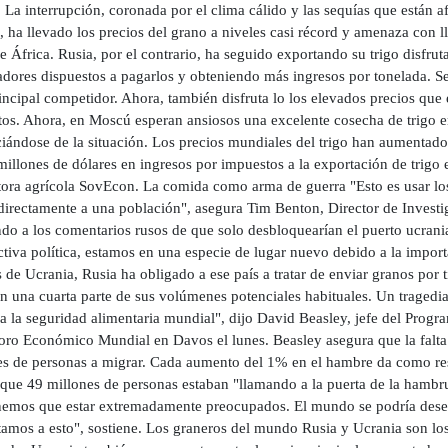
 La interrupción, coronada por el clima cálido y las sequías que están af
ha llevado los precios del grano a niveles casi récord y amenaza con l
e África. Rusia, por el contrario, ha seguido exportando su trigo disfru
dores dispuestos a pagarlos y obteniendo más ingresos por tonelada. Se 
incipal competidor. Ahora, también disfruta lo los elevados precios que 
tos. Ahora, en Moscú esperan ansiosos una excelente cosecha de trigo e
ciándose de la situación. Los precios mundiales del trigo han aumentad
illones de dólares en ingresos por impuestos a la exportación de trigo
tora agrícola SovEcon. La comida como arma de guerra "Esto es usar lo
 directamente a una población", asegura Tim Benton, Director de Inves
do a los comentarios rusos de que solo desbloquearían el puerto ucrani
tiva política, estamos en una especie de lugar nuevo debido a la impor
 de Ucrania, Rusia ha obligado a ese país a tratar de enviar granos por 
on una cuarta parte de sus volúmenes potenciales habituales. Un tragedi
 a la seguridad alimentaria mundial", dijo David Beasley, jefe del Prog
Foro Económico Mundial en Davos el lunes. Beasley asegura que la falta
es de personas a migrar. Cada aumento del 1% en el hambre da como res
que 49 millones de personas estaban "llamando a la puerta de la hambru
nemos que estar extremadamente preocupados. El mundo se podría deseta
amos a esto", sostiene. Los graneros del mundo Rusia y Ucrania son los 