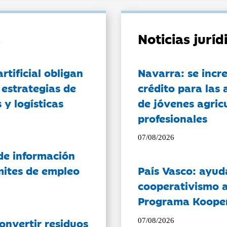
Noticias jurí
artificial obligan
Navarra: se incr
 estrategias de
crédito para las 
 y logísticas
de jóvenes agricu
profesionales
07/08/2026
de información
ámites de empleo
País Vasco: ayud
cooperativismo a
Programa Koope
onvertir residuos
07/08/2026