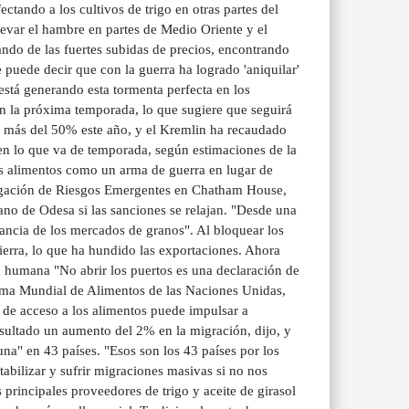
ectando a los cultivos de trigo en otras partes del
levar el hambre en partes de Medio Oriente y el
tando de las fuertes subidas de precios, encontrando
puede decir que con la guerra ha logrado 'aniquilar'
está generando esta tormenta perfecta en los
n la próxima temporada, lo que sugiere que seguirá
o más del 50% este año, y el Kremlin ha recaudado
 en lo que va de temporada, según estimaciones de la
s alimentos como un arma de guerra en lugar de
tigación de Riesgos Emergentes en Chatham House,
ano de Odesa si las sanciones se relajan. "Desde una
tancia de los mercados de granos". Al bloquear los
tierra, lo que ha hundido las exportaciones. Ahora
a humana "No abrir los puertos es una declaración de
rama Mundial de Alimentos de las Naciones Unidas,
 de acceso a los alimentos puede impulsar a
ultado un aumento del 2% en la migración, dijo, y
na" en 43 países. "Esos son los 43 países por los
bilizar y sufrir migraciones masivas si no nos
principales proveedores de trigo y aceite de girasol