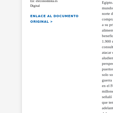
En: eleconomista.es
Egipto.
Digital
mundo, 
norte d
ENLACE AL DOCUMENTO
compra
ORIGINAL >
a su pr
alimen
benefi
1.900 m
consul
atacar
aludien
perspec
puertos
solo s
guerra
en el 
millon
señaló 
que te
adelant