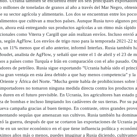
do. Ucrania también se encuentra entre los seis principales exportadore
o millones de toneladas de granos al año a través del Mar Negro, obten
de su sector agrícola y alimentario. Los dos se encuentran entre los p
 alimentos que cultivan a muchos países. Aunque Rusia tuvo algunos pr
ón, ahora está entregando sus productos agrícolas a un ritmo más rápid
acionales como Viterra y Cargill que aún realizan envíos. Incluso envi
, según AgFlow. Los envíos de trigo ruso para la temporada 2021-22 tota
, un 11% menos que el año anterior, informó Interfax. Rusia también h
oudet, analista de AgFlow, y señaló que entre el 1 de abril y el 23 de 
nos a países como Turquía e Irán en comparación con el año pasado. Otr
dores de petróleo. Rusia sigue exportando "Ucrania había sido el princ
una gran ventaja en esta área debido a que hay menos competencia" y la
Oriente y África del Norte. "Mucha gente habla de prohibiciones sobre l
 importadores no tomaron ninguna medida directa contra los productos a
s duren en el futuro previsible. En Ucrania, los agricultores han estad
a de bombas e incluso limpiando los cadáveres de sus tierras. Por su p
nueva campaña gracias al buen tiempo. En contraste, otros grandes prov
mentando sequías que amenazan sus cultivos. Rusia también ha dominado
ó la guerra, después de que se cortaron las exportaciones de Ucrania po
rte en un sector económico en el que tiene influencia política y econ
óximos años más o menos, puedes imaginar a Rusia diciendo, cultivamos