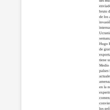
del mun
enviad
bruto 
de los
invasi
intern
Ucrania
semana
Hugo B
de gra
exporta
tiene 
Medio 
países
actuale
amenaz
en la 
experi
comenz
convie
los pr