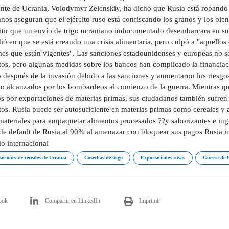
ente de Ucrania, Volodymyr Zelenskiy, ha dicho que Rusia está robando 
nos aseguran que el ejército ruso está confiscando los granos y los bie
itir que un envío de trigo ucraniano indocumentado desembarcara en su
ió en que se está creando una crisis alimentaria, pero culpó a "aquello
nes que están vigentes". Las sanciones estadounidenses y europeas no se
os, pero algunas medidas sobre los bancos han complicado la financiaci
ó después de la invasión debido a las sanciones y aumentaron los riesg
do alcanzados por los bombardeos al comienzo de la guerra. Mientras que
s por exportaciones de materias primas, sus ciudadanos también sufren 
tos. Rusia puede ser autosuficiente en materias primas como cereales y 
materiales para empaquetar alimentos procesados ??y saborizantes e ingr
de default de Rusia al 90% al amenazar con bloquear sus pagos Rusia in
o internacional
aciones de cereales de Ucrania
Cosechas de trigo
Exportaciones rusas
Guerra de 
ook
Compartir en LinkedIn
Imprimir