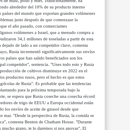
s de maíz, pollo y miel. Tradicionalmente, ha
iendo alrededor del 10% de su producto interno
ocos países del mundo que exportan grandes volúmenes
oblemas justo después de que comenzase la
o que el año pasado, con comerciantes
ó algunos volúmenes a Israel, que a menudo compra a
lizaron 34,1 millones de toneladas a partir de esta
a dejado de lado a un competidor clave, comenta
mayo, Rusia incrementó significativamente sus envíos
os países que han salido beneficiados son los
ipal competidor", sentencia. "Unes todo esto y Rusia
 producción de cultivos disminuye en 2022 en el
os productos rusos, pero el hecho es que estos
grícolas de Rusia". Es probable que las tendencias
o plantando para la próxima temporada bajo la
arte, se espera que Rusia coseche una cosecha récord
eedores de trigo de EEUU a Europa occidental están
 los envíos de aceite de girasol desde que
r mar. "Desde la perspectiva de Rusia, la comida se
ómica", comenta Benton de Chatham House. "Durante
 mucho grano, te lo daremos si nos apoyas". El