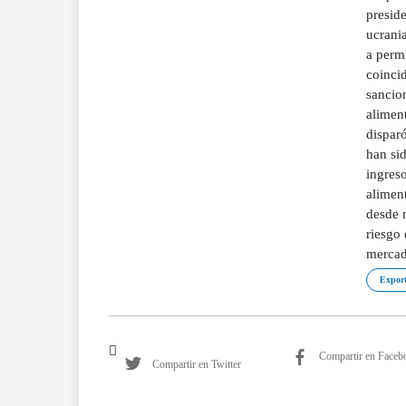
presid
ucrania
a perm
coincid
sancio
aliment
dispar
han si
ingreso
alimen
desde 
riesgo 
mercad
Export
Compartir en Faceb
Compartir en Twitter