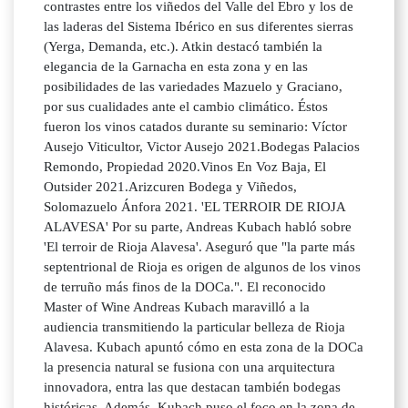
contrastes entre los viñedos del Valle del Ebro y los de
las laderas del Sistema Ibérico en sus diferentes sierras
(Yerga, Demanda, etc.). Atkin destacó también la
elegancia de la Garnacha en esta zona y en las
posibilidades de las variedades Mazuelo y Graciano,
por sus cualidades ante el cambio climático. Éstos
fueron los vinos catados durante su seminario: Víctor
Ausejo Viticultor, Victor Ausejo 2021.Bodegas Palacios
Remondo, Propiedad 2020.Vinos En Voz Baja, El
Outsider 2021.Arizcuren Bodega y Viñedos,
Solomazuelo Ánfora 2021. 'EL TERROIR DE RIOJA
ALAVESA' Por su parte, Andreas Kubach habló sobre
'El terroir de Rioja Alavesa'. Aseguró que "la parte más
septentrional de Rioja es origen de algunos de los vinos
de terruño más finos de la DOCa.". El reconocido
Master of Wine Andreas Kubach maravilló a la
audiencia transmitiendo la particular belleza de Rioja
Alavesa. Kubach apuntó cómo en esta zona de la DOCa
la presencia natural se fusiona con una arquitectura
innovadora, entra las que destacan también bodegas
históricas. Además, Kubach puso el foco en la zona de