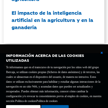
El impacto de la inteligencia
artificial en la agricultura y en la
ganadería
INFORMACIÓN ACERCA DE LAS COOKIES
UTILIZADAS
Te informamos que en el transcurso de tu navegación por los sitios web del grupo
Ibercaja, se utilizan cookies propias (ficheros de datos anónimos) y de terceros, las
cuales se almacenan en el dispositivo del usuario, de manera no intrusiva. Estos
Fundación Bancaria Ibercaja C.I.F. G-50000652.
datos se utilizan exclusivamente para habilitar y estudiar algunas interacciones de la
Inscrita en el Registro de Fundaciones del Mº de Educación, Cultura y Deporte con el nº
navegación en un sitio Web, y acumulan datos que pueden ser actualizados y
1689.
recuperados. Puedes obtener más información, conocer cómo cambiar la
Domicilio social: Joaquín Costa, 13. 50001 Zaragoza.
configuración y/o revocar tu consentimiento previo al empleo de cookies, en nuestra
Contacto
Declaración de accesibilidad
sección Política de cookies
Política de cookies
Aviso legal
Política de privacidad
Política de Cookies