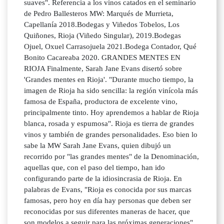
suaves". Referencia a los vinos catados en el seminario
de Pedro Ballesteros MW: Marqués de Murrieta,
Capellanía 2018.Bodegas y Viñedos Tobelos, Los
Quiñones, Rioja (Viñedo Singular), 2019.Bodegas
Ojuel, Oxuel Carrasojuela 2021.Bodega Contador, Qué
Bonito Cacareaba 2020. GRANDES MENTES EN
RIOJA Finalmente, Sarah Jane Evans disertó sobre
'Grandes mentes en Rioja'. "Durante mucho tiempo, la
imagen de Rioja ha sido sencilla: la región vinícola más
famosa de España, productora de excelente vino,
principalmente tinto. Hoy aprendemos a hablar de Rioja
blanca, rosada y espumosa". Rioja es tierra de grandes
vinos y también de grandes personalidades. Eso bien lo
sabe la MW Sarah Jane Evans, quien dibujó un
recorrido por "las grandes mentes" de la Denominación,
aquellas que, con el paso del tiempo, han ido
configurando parte de la idiosincrasia de Rioja. En
palabras de Evans, "Rioja es conocida por sus marcas
famosas, pero hoy en día hay personas que deben ser
reconocidas por sus diferentes maneras de hacer, que
son modelos a seguir para las próximas generaciones".