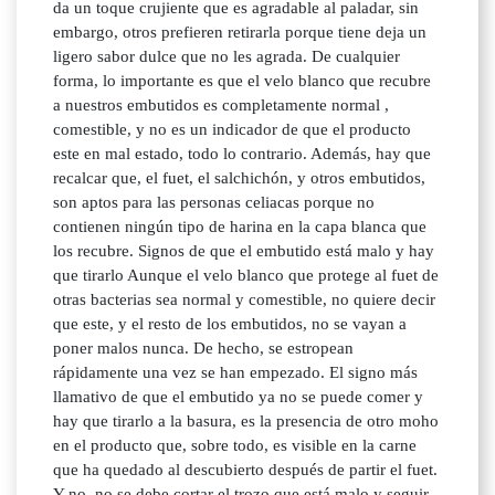
da un toque crujiente que es agradable al paladar, sin
embargo, otros prefieren retirarla porque tiene deja un
ligero sabor dulce que no les agrada. De cualquier
forma, lo importante es que el velo blanco que recubre
a nuestros embutidos es completamente normal ,
comestible, y no es un indicador de que el producto
este en mal estado, todo lo contrario. Además, hay que
recalcar que, el fuet, el salchichón, y otros embutidos,
son aptos para las personas celiacas porque no
contienen ningún tipo de harina en la capa blanca que
los recubre. Signos de que el embutido está malo y hay
que tirarlo Aunque el velo blanco que protege al fuet de
otras bacterias sea normal y comestible, no quiere decir
que este, y el resto de los embutidos, no se vayan a
poner malos nunca. De hecho, se estropean
rápidamente una vez se han empezado. El signo más
llamativo de que el embutido ya no se puede comer y
hay que tirarlo a la basura, es la presencia de otro moho
en el producto que, sobre todo, es visible en la carne
que ha quedado al descubierto después de partir el fuet.
Y no, no se debe cortar el trozo que está malo y seguir