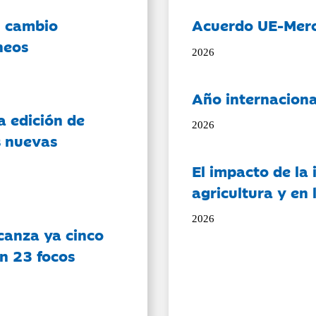
l cambio
Acuerdo UE-Mer
neos
2026
Año internaciona
a edición de
2026
s nuevas
El impacto de la i
agricultura y en
2026
canza ya cinco
on 23 focos