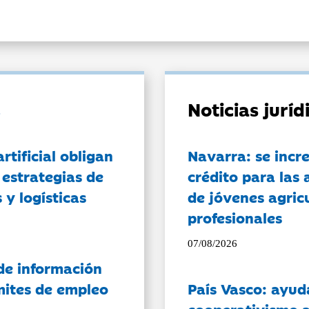
Noticias jurí
artificial obligan
Navarra: se incr
 estrategias de
crédito para las 
 y logísticas
de jóvenes agricu
profesionales
07/08/2026
de información
ámites de empleo
País Vasco: ayud