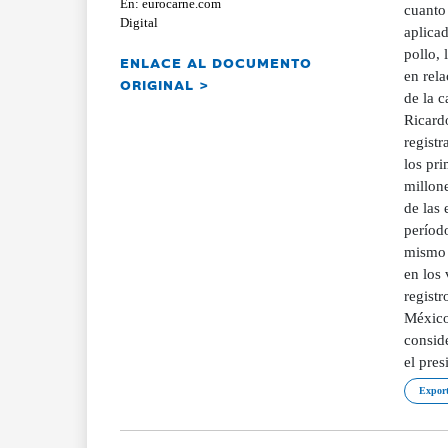
En: eurocarne.com
cuanto
Digital
aplica
pollo,
ENLACE AL DOCUMENTO
en rela
ORIGINAL >
de la c
Ricard
registr
los pr
millon
de las
períod
mismo 
en los
registr
México
consid
el pres
Export