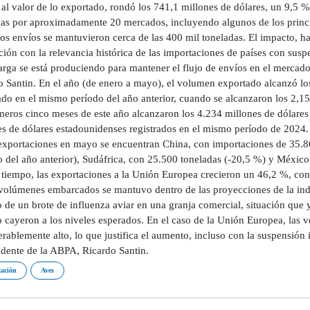
 al valor de lo exportado, rondó los 741,1 millones de dólares, un 9,5
das por aproximadamente 20 mercados, incluyendo algunos de los princip
 los envíos se mantuvieron cerca de las 400 mil toneladas. El impacto,
ción con la relevancia histórica de las importaciones de países con susp
arga se está produciendo para mantener el flujo de envíos en el mercado
o Santin. En el año (de enero a mayo), el volumen exportado alcanzó lo
ado en el mismo período del año anterior, cuando se alcanzaron los 2,15
imeros cinco meses de este año alcanzaron los 4.234 millones de dólare
es de dólares estadounidenses registrados en el mismo período de 2024. 
 exportaciones en mayo se encuentran China, con importaciones de 35.
o del año anterior), Sudáfrica, con 25.500 toneladas (-20,5 %) y México
tiempo, las exportaciones a la Unión Europea crecieron un 46,2 %, con 
 volúmenes embarcados se mantuvo dentro de las proyecciones de la indu
o de un brote de influenza aviar en una granja comercial, situación que 
 cayeron a los niveles esperados. En el caso de la Unión Europea, las 
erablemente alto, lo que justifica el aumento, incluso con la suspensió
idente de la ABPA, Ricardo Santin.
ación
Aves