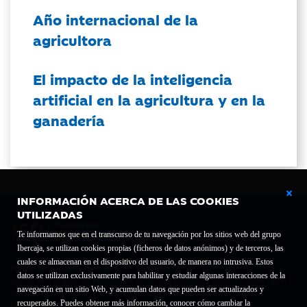
Año internacional de la
agricultora
El impacto de la inteligencia
artificial en la agricultura y en la
ganadería
INFORMACIÓN ACERCA DE LAS COOKIES
UTILIZADAS
Te informamos que en el transcurso de tu navegación por los sitios web del grupo
Ibercaja, se utilizan cookies propias (ficheros de datos anónimos) y de terceros, las
cuales se almacenan en el dispositivo del usuario, de manera no intrusiva. Estos
Fundación Bancaria Ibercaja C.I.F. G-50000652.
datos se utilizan exclusivamente para habilitar y estudiar algunas interacciones de la
Inscrita en el Registro de Fundaciones del Mº de Educación, Cultura y Deporte con el nº
navegación en un sitio Web, y acumulan datos que pueden ser actualizados y
1689.
recuperados. Puedes obtener más información, conocer cómo cambiar la
Domicilio social: Joaquín Costa, 13. 50001 Zaragoza.