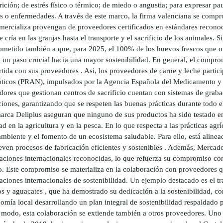
ición; de estrés físico o térmico; de miedo o angustia; para expresar p
es o enfermedades. A través de este marco, la firma valenciana se comp
mercializa provengan de proveedores certificados en estándares reconoci
e cría en las granjas hasta el transporte y el sacrificio de los animales
metido también a que, para 2025, el 100% de los huevos frescos que ofr
 un paso crucial hacia una mayor sostenibilidad. En general, el compro
ida con sus proveedores . Así, los proveedores de carne y leche partic
óticos (PRAN), impulsados por la Agencia Española del Medicamento y el
dores que gestionan centros de sacrificio cuentan con sistemas de gra
aciones, garantizando que se respeten las buenas prácticas durante todo
marca Deliplus aseguran que ninguno de sus productos ha sido testado en
ad en la agricultura y en la pesca. En lo que respecta a las prácticas a
mbiente y el fomento de un ecosistema saludable. Para ello, está alinea
ven procesos de fabricación eficientes y sostenibles . Además, Merca
caciones internacionales reconocidas, lo que refuerza su compromiso con
o. Este compromiso se materializa en la colaboración con proveedores
caciones internacionales de sostenibilidad. Un ejemplo destacado es el 
s y aguacates , que ha demostrado su dedicación a la sostenibilidad, c
omía local desarrollando un plan integral de sostenibilidad respaldado po
modo, esta colaboración se extiende también a otros proveedores. Uno