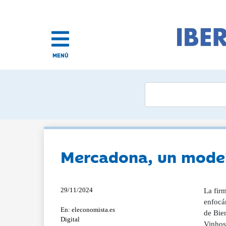
MENÚ
Mercadona, un modelo
29/11/2024
La fir
enfocán
En: eleconomista.es
de Bie
Digital
Vinhos