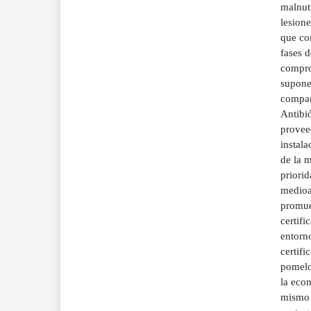
malnutr
lesion
que co
fases d
compro
supone
compart
Antibi
provee
instal
de la 
priorid
medioa
promue
certifi
entorn
certifi
pomelo
la econ
mismo 