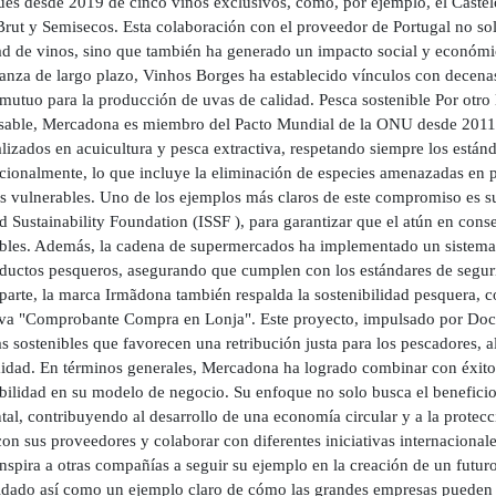
ués desde 2019 de cinco vinos exclusivos, como, por ejemplo, el Caste
rut y Semisecos. Esta colaboración con el proveedor de Portugal no sol
ad de vinos, sino que también ha generado un impacto social y económic
ianza de largo plazo, Vinhos Borges ha establecido vínculos con decenas
utuo para la producción de uvas de calidad. Pesca sostenible Por otro l
sable, Mercadona es miembro del Pacto Mundial de la ONU desde 2011 
lizados en acuicultura y pesca extractiva, respetando siempre los están
acionalmente, lo que incluye la eliminación de especies amenazadas en p
s vulnerables. Uno de los ejemplos más claros de este compromiso es su 
d Sustainability Foundation (ISSF ), para garantizar que el atún en co
ibles. Además, la cadena de supermercados ha implementado un sistema d
oductos pesqueros, asegurando que cumplen con los estándares de segur
 parte, la marca Irmãdona también respalda la sostenibilidad pesquera,
tiva "Comprobante Compra en Lonja". Este proyecto, impulsado por Do
s sostenibles que favorecen una retribución justa para los pescadores, 
dad. En términos generales, Mercadona ha logrado combinar con éxito la
ibilidad en su modelo de negocio. Su enfoque no solo busca el beneficio
al, contribuyendo al desarrollo de una economía circular y a la protecc
con sus proveedores y colaborar con diferentes iniciativas internaciona
nspira a otras compañías a seguir su ejemplo en la creación de un futur
idado así como un ejemplo claro de cómo las grandes empresas pueden a