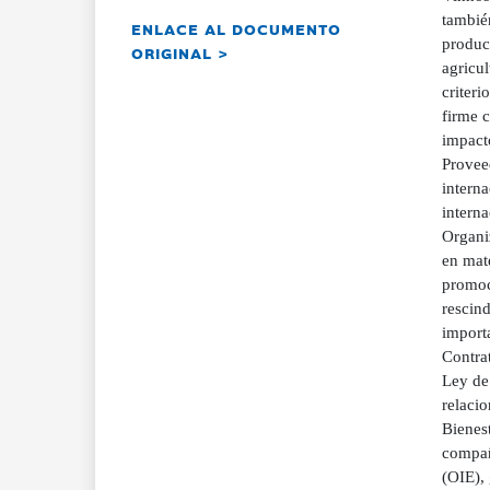
tambié
ENLACE AL DOCUMENTO
produc
ORIGINAL >
agricul
criteri
firme 
impacto
Provee
interna
interna
Organi
en mate
promoc
rescind
import
Contra
Ley de
relaci
Bienest
compañ
(OIE), 