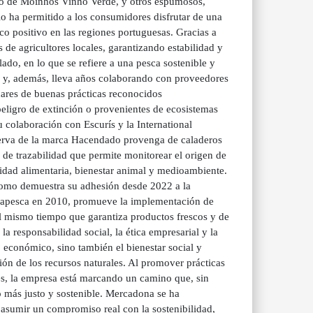
lo de Moinhos Vinho Verde, y otros espumosos,
o ha permitido a los consumidores disfrutar de una
o positivo en las regiones portuguesas. Gracias a
 de agricultores locales, garantizando estabilidad y
ado, en lo que se refiere a una pesca sostenible y
y, además, lleva años colaborando con proveedores
dares de buenas prácticas reconocidos
eligro de extinción o provenientes de ecosistemas
colaboración con Escurís y la International
nserva de la marca Hacendado provenga de caladeros
e trazabilidad que permite monitorear el origen de
idad alimentaria, bienestar animal y medioambiente.
 como demuestra su adhesión desde 2022 a la
capesca en 2010, promueve la implementación de
al mismo tiempo que garantiza productos frescos y de
 responsabilidad social, la ética empresarial y la
 económico, sino también el bienestar social y
ión de los recursos naturales. Al promover prácticas
les, la empresa está marcando un camino que, sin
o más justo y sostenible. Mercadona se ha
sumir un compromiso real con la sostenibilidad,