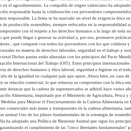
n en el agroalimentario. La compañía de origen valenciano ha adoptado
ción responsable hasta la colaboración con proveedores comprometidos c
tura responsable. La firma se ha marcado un nivel de exigencia ética en
os de producción sostenibles, siempre enfocados en la responsabilidad 
compromiso con el respeto a los derechos humanos a lo largo de toda su
 que puede llegar a generar su actividad y, por eso, promueve prácticas
dores , que comparte con todos los proveedores con los que colabora y
cionales en materia de derechos laborales, seguridad en el trabajo y sos
cional Dichas pautas están alineadas con los principios del Pacto Mund
zación Internacional del Trabajo (OIT). Estos principios internacionale
ria de derechos humanos y ética laboral, seguridad e higiene en el trab
ión de la igualdad en cualquier país que opere. Ahora bien, en caso de
ir su relación comercial, lo que refuerza su compromiso con la ética empr
ante destacar que la cadena de supermercados se adhirió hace varios año
tación Alimentaria, impulsado por el Ministerio de Agricultura, Pesca 
 Medidas para Mejorar el Funcionamiento de la Cadena Alimentaria en E
ones comerciales más justas y transparentes en la cadena alimentaria, t
ar animal Uno de los pilares fundamentales de la estrategia de sostenib
ía ha adoptado una Política de Bienestar Animal que sigue los princip
garantizando el cumplimiento de las "cinco libertades fundamentales" pa