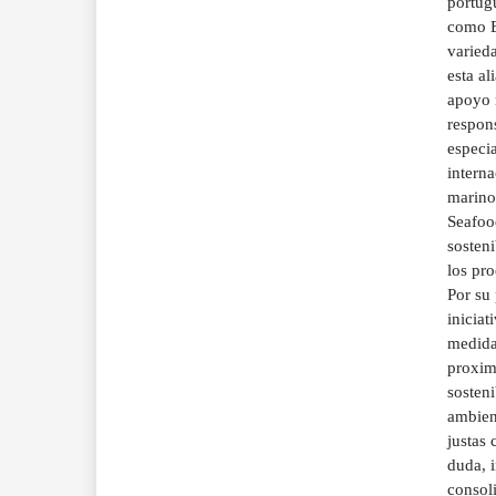
portug
como B
varied
esta al
apoyo m
respon
especia
intern
marino
Seafoo
sosten
los pr
Por su
inicia
medida
proximi
sosten
ambient
justas 
duda, i
consol