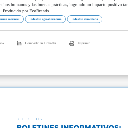
rechos humanos y las buenas prácticas, logrando un impacto positivo ta
l. Producido por EcoBrands
bución comercial
Industria agroalimentaria
Industria alimentaria
ook
Compartir en LinkedIn
Imprimir
RECIBE LOS
BOLETINES INFORMATIVOS: