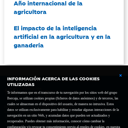
Año internacional de la
agricultora
El impacto de la inteligencia
artificial en la agricultura y en la
ganadería
INFORMACIÓN ACERCA DE LAS COOKIES
UTILIZADAS
Te informamos que en el transcurso de tu navegación por los sitios web del grupo
Ibercaja, se utilizan cookies propias (ficheros de datos anónimos) y de terceros, las
cuales se almacenan en el dispositivo del usuario, de manera no intrusiva. Estos
Fundación Bancaria Ibercaja C.I.F. G-50000652.
datos se utilizan exclusivamente para habilitar y estudiar algunas interacciones de la
Inscrita en el Registro de Fundaciones del Mº de Educación, Cultura y Deporte con el nº
navegación en un sitio Web, y acumulan datos que pueden ser actualizados y
1689.
recuperados. Puedes obtener más información, conocer cómo cambiar la
Domicilio social: Joaquín Costa, 13. 50001 Zaragoza.
configuración y/o revocar tu consentimiento previo al empleo de cookies, en nuestra