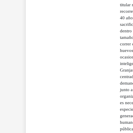
titula
recorre
40 años
sacrifi
dentro
tamaño
correr
huevos:
ocasion
intelig
Granjas
centra
demanda
junto 
organiz
es nece
especi
generad
humano
pública