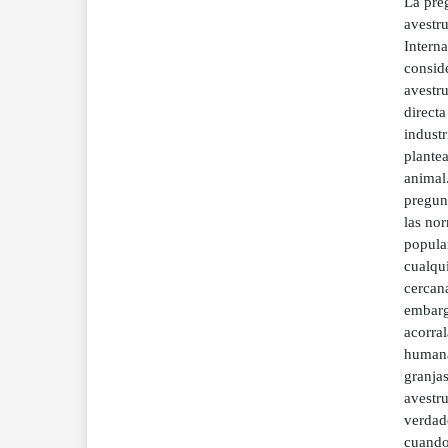
La preg
avestr
Intern
conside
avestr
directa
industr
plantea
animal.
pregun
las no
popular
cualqui
cercana
embargo
acorra
humana
granja
avestru
verdad
cuando