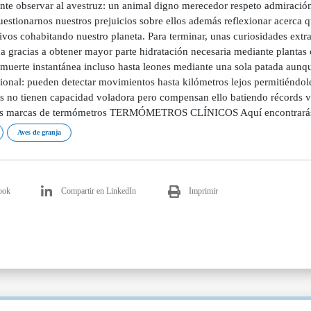
ante observar al avestruz: un animal digno merecedor respeto admiraci
uestionarnos nuestros prejuicios sobre ellos además reflexionar acerca 
ivos cohabitando nuestro planeta. Para terminar, unas curiosidades extr
ua gracias a obtener mayor parte hidratación necesaria mediante plantas
 muerte instantánea incluso hasta leones mediante una sola patada aunqu
ional: pueden detectar movimientos hasta kilómetros lejos permitiéndole
s no tienen capacidad voladora pero compensan ello batiendo récords vel
s marcas de termómetros TERMÓMETROS CLÍNICOS Aquí encontrarás la o
Aves de granja
ook
Compartir en LinkedIn
Imprimir