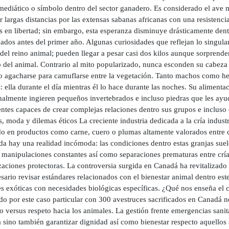
r mediático o símbolo dentro del sector ganadero. Es considerado el ave
r largas distancias por las extensas sabanas africanas con una resistenc
 en libertad; sin embargo, esta esperanza disminuye drásticamente dentr
cados antes del primer año. Algunas curiosidades que reflejan lo singul
 del reino animal; pueden llegar a pesar casi dos kilos aunque sorpren
 del animal. Contrario al mito popularizado, nunca esconden su cabeza 
 o agacharse para camuflarse entre la vegetación. Tanto machos como he
 ella durante el día mientras él lo hace durante las noches. Su aliment
almente ingieren pequeños invertebrados e incluso piedras que les ayud
entes capaces de crear complejas relaciones dentro sus grupos e incluso
, moda y dilemas éticos La creciente industria dedicada a la cría indus
do en productos como carne, cuero o plumas altamente valorados entre 
 hay una realidad incómoda: las condiciones dentro estas granjas suelen
a manipulaciones constantes así como separaciones prematuras entre crí
aciones protectoras. La controversia surgida en Canadá ha revitalizado el
sario revisar estándares relacionados con el bienestar animal dentro est
es exóticas con necesidades biológicas específicas. ¿Qué nos enseña el 
o por este caso particular con 300 avestruces sacrificados en Canadá no
 versus respeto hacia los animales. La gestión frente emergencias sanit
 sino también garantizar dignidad así como bienestar respecto aquellos 