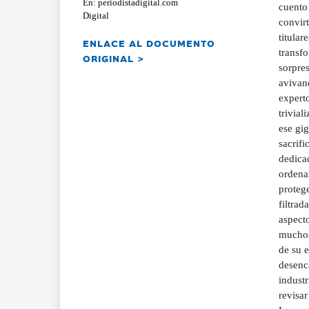
En: periodistadigital.com
cuento
Digital
convirt
titular
ENLACE AL DOCUMENTO
transfo
ORIGINAL >
sorpres
avivand
experto
trivial
ese gig
sacrifi
dedicad
ordenar
protege
filtrad
aspecto
muchos
de su e
desenca
industr
revisar