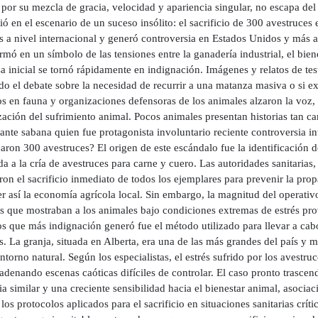
 por su mezcla de gracia, velocidad y apariencia singular, no escapa de
ió en el escenario de un suceso insólito: el sacrificio de 300 avestruc
es a nivel internacional y generó controversia en Estados Unidos y más
rmó en un símbolo de las tensiones entre la ganadería industrial, el bie
a inicial se tornó rápidamente en indignación. Imágenes y relatos de tes
o el debate sobre la necesidad de recurrir a una matanza masiva o si ex
s en fauna y organizaciones defensoras de los animales alzaron la voz,
ización del sufrimiento animal. Pocos animales presentan historias tan c
ante sabana quien fue protagonista involuntario reciente controversia i
caron 300 avestruces? El origen de este escándalo fue la identificación 
a a la cría de avestruces para carne y cuero. Las autoridades sanitarias,
on el sacrificio inmediato de todos los ejemplares para prevenir la prop
r así la economía agrícola local. Sin embargo, la magnitud del operativ
as que mostraban a los animales bajo condiciones extremas de estrés pr
s que más indignación generó fue el método utilizado para llevar a cabo
. La granja, situada en Alberta, era una de las más grandes del país y 
ntorno natural. Según los especialistas, el estrés sufrido por los avestr
denando escenas caóticas difíciles de controlar. El caso pronto trascen
ia similar y una creciente sensibilidad hacia el bienestar animal, asoci
 los protocolos aplicados para el sacrificio en situaciones sanitarias crít