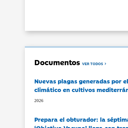
Documentos
VER TODOS
Nuevas plagas generadas por e
climático en cultivos mediterrá
2026
Prepara el obturador: la séptim
‘Objetivo Vacuno’ llega con tre