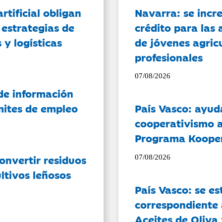
artificial obligan
Navarra: se incr
 estrategias de
crédito para las 
 y logísticas
de jóvenes agricu
profesionales
07/08/2026
de información
ámites de empleo
País Vasco: ayud
cooperativismo a
Programa Koope
onvertir residuos
07/08/2026
ltivos leñosos
País Vasco: se es
correspondiente a
Aceites de Oliva 