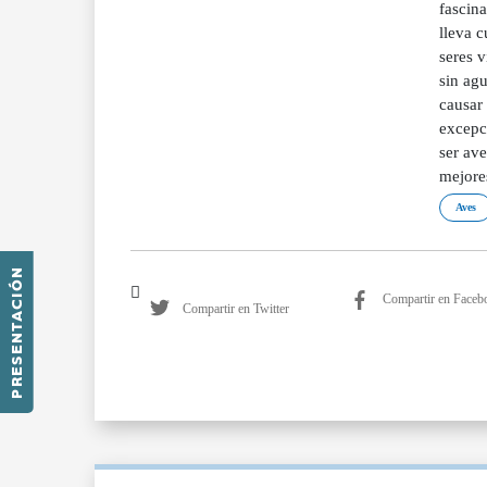
fascin
lleva c
seres v
sin ag
causar
excepc
ser ave
mejore
Aves
PRESENTACIÓN
Compartir en Faceb
Compartir en Twitter