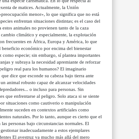
 una especie carismática. En lo que respecta al
exenta de matices. Actualmente, la Unión
«preocupación menor», lo que significa que no está
ecies enfrentan situaciones distintas; es el caso del
 estos animales no provienen tanto de la caza
el cambio climático y especialmente, la explotación
son frecuentes en África, Europa y América, lo que
 el beneficio económico por encima del bienestar
uz como especie; sin embargo, sí plantea importantes
anjas y subraya la necesidad apremiante de reforzar
peligro real para los humanos? El imaginario
o que dice que esconde su cabeza bajo tierra ante
es un animal robusto capaz de alcanzar velocidades
depredadores... o incluso para personas. Sin
s que enfrentarse al peligro. Solo ataca si se siente
por situaciones como cautiverio o manipulación
mente suceden en contextos artificiales como
tos naturales. Por lo tanto, aunque es cierto que el
 las personas bajo circunstancias normales. El
 gestionar inadecuadamente a estos ejemplares
ndentes El avestruz va mucho más allá del mero