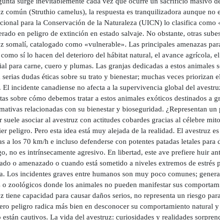
unta surge inevitablemente cada vez que ocurre un sacrificio masivo de
uz común (Struthio camelus), la respuesta es tranquilizadora aunque no 
acional para la Conservación de la Naturaleza (UICN) lo clasifica como 
rado en peligro de extinción en estado salvaje. No obstante, otras subesp
uz somalí, catalogado como «vulnerable». Las principales amenazas para
 como sí lo hacen del deterioro del hábitat natural, el avance agrícola, 
ial para carne, cuero y plumas. Las granjas dedicadas a estos animales 
 serias dudas éticas sobre su trato y bienestar; muchas veces priorizan
 El incidente canadiense no afecta a la supervivencia global del avestr
tas sobre cómo debemos tratar a estos animales exóticos destinados a gr
rmativas relacionadas con su bienestar y bioseguridad. ¿Representan un 
 suele asociar al avestruz con actitudes cobardes gracias al célebre mit
er peligro. Pero esta idea está muy alejada de la realidad. El avestruz 
s a los 70 km/h e incluso defenderse con potentes patadas letales para 
, no es intrínsecamente agresivo. En libertad, este ave prefiere huir ante
lado o amenazado o cuando está sometido a niveles extremos de estrés 
. Los incidentes graves entre humanos son muy poco comunes; general
s o zoológicos donde los animales no pueden manifestar sus comportamien
z tiene capacidad para causar daños serios, no representa un riesgo para
ero peligro radica más bien en desconocer su comportamiento natural y
 están cautivos. La vida del avestruz: curiosidades y realidades sorpre