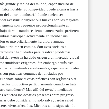
 más grande y rápida del mundo; capaz incluso de
ia física notable. Su longevidad puede alcanzar hasta
o del entorno industrial donde suelen ser
ar del avestruz incluyen: Sus huevos son los mayores
dentemente son pequeños proporcionalmente al
bajo tierra; cuando se sienten amenazados prefieren
mbras participan activamente en incubar sus
ación es mayoritariamente herbívora aunque
an a triturar su comida. Son aves sociales e
 demostrar habilidades para resolver problemas.
trial del avestruz ha dado origen a un mercado global
consumidores exigentes. Sin embargo detrás esta
 ser antinaturales e estresantes; espacios reducidos
as son prácticas comunes denunciadas por
 debate sobre si estas prácticas son legítimas o si
e sector productivo particularmente cuando se trata
caso canadiense? Más allá del revuelo mediático
s recuerda los desafíos presentes entre progreso
arias debe considerar no solo salvaguardar salud
seres vivos afectados. Mientras tanto sigue siendo