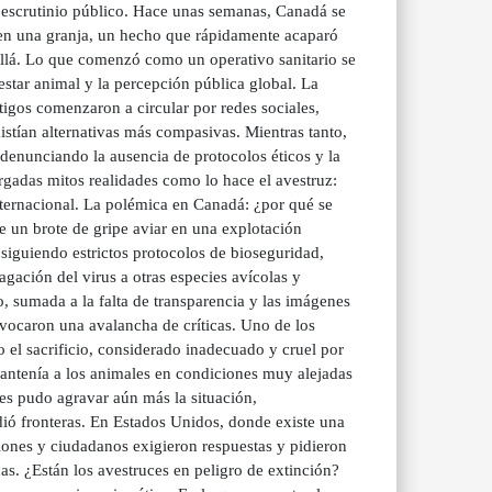
l escrutinio público. Hace unas semanas, Canadá se
es en una granja, un hecho que rápidamente acaparó
 allá. Lo que comenzó como un operativo sanitario se
nestar animal y la percepción pública global. La
tigos comenzaron a circular por redes sociales,
istían alternativas más compasivas. Mientras tanto,
 denunciando la ausencia de protocolos éticos y la
argadas mitos realidades como lo hace el avestruz:
nternacional. La polémica en Canadá: ¿por qué se
de un brote de gripe aviar en una explotación
 siguiendo estrictos protocolos de bioseguridad,
agación del virus a otras especies avícolas y
o, sumada a la falta de transparencia y las imágenes
ovocaron una avalancha de críticas. Uno de los
 el sacrificio, considerado inadecuado y cruel por
mantenía a los animales en condiciones muy alejadas
uces pudo agravar aún más la situación,
dió fronteras. En Estados Unidos, donde existe una
aciones y ciudadanos exigieron respuestas y pidieron
icas. ¿Están los avestruces en peligro de extinción?