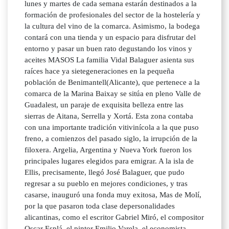
lunes y martes de cada semana estarán destinados a la
formación de profesionales del sector de la hostelería y
la cultura del vino de la comarca. Asimismo, la bodega
contará con una tienda y un espacio para disfrutar del
entorno y pasar un buen rato degustando los vinos y
aceites MASOS La familia Vidal Balaguer asienta sus
raíces hace ya sietegeneraciones en la pequeña
población de Benimantell(Alicante), que pertenece a la
comarca de la Marina Baixay se sitúa en pleno Valle de
Guadalest, un paraje de exquisita belleza entre las
sierras de Aitana, Serrella y Xortá. Esta zona contaba
con una importante tradición vitivinícola a la que puso
freno, a comienzos del pasado siglo, la irrupción de la
filoxera. Argelia, Argentina y Nueva York fueron los
principales lugares elegidos para emigrar. A la isla de
Ellis, precisamente, llegó José Balaguer, que pudo
regresar a su pueblo en mejores condiciones, y tras
casarse, inauguró una fonda muy exitosa, Mas de Molí,
por la que pasaron toda clase depersonalidades
alicantinas, como el escritor Gabriel Miró, el compositor
Oscar Esplá, el pintor Emilio Varela, el economista