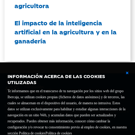
agricultora
El impacto de la inteligencia
artificial en la agricultura y en la
ganadería
INFORMACIÓN ACERCA DE LAS COOKIES
UTILIZADAS
Te informamos que en el transcurso de tu navegación por los sitios web del grupo
Ibercaja, se utilizan cookies propias (ficheros de datos anónimos) y de terceros, las
cuales se almacenan en el dispositivo del usuario, de manera no intrusiva. Estos
Fundación Bancaria Ibercaja C.I.F. G-50000652.
datos se utilizan exclusivamente para habilitar y estudiar algunas interacciones de la
Inscrita en el Registro de Fundaciones del Mº de Educación, Cultura y Deporte con el nº
navegación en un sitio Web, y acumulan datos que pueden ser actualizados y
1689.
recuperados. Puedes obtener más información, conocer cómo cambiar la
Domicilio social: Joaquín Costa, 13. 50001 Zaragoza.
configuración y/o revocar tu consentimiento previo al empleo de cookies, en nuestra
Contacto
Declaración de accesibilidad
sección Política de cookies
Política de cookies