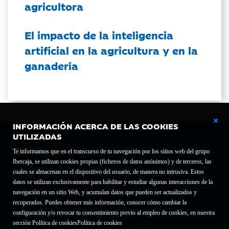
agricultora
El impacto de la inteligencia
artificial en la agricultura y en la
ganadería
INFORMACIÓN ACERCA DE LAS COOKIES
UTILIZADAS
Te informamos que en el transcurso de tu navegación por los sitios web del grupo
Ibercaja, se utilizan cookies propias (ficheros de datos anónimos) y de terceros, las
cuales se almacenan en el dispositivo del usuario, de manera no intrusiva. Estos
Fundación Bancaria Ibercaja C.I.F. G-50000652.
datos se utilizan exclusivamente para habilitar y estudiar algunas interacciones de la
Inscrita en el Registro de Fundaciones del Mº de Educación, Cultura y Deporte con el nº
navegación en un sitio Web, y acumulan datos que pueden ser actualizados y
1689.
recuperados. Puedes obtener más información, conocer cómo cambiar la
Domicilio social: Joaquín Costa, 13. 50001 Zaragoza.
configuración y/o revocar tu consentimiento previo al empleo de cookies, en nuestra
Contacto
Declaración de accesibilidad
sección Política de cookies
Política de cookies