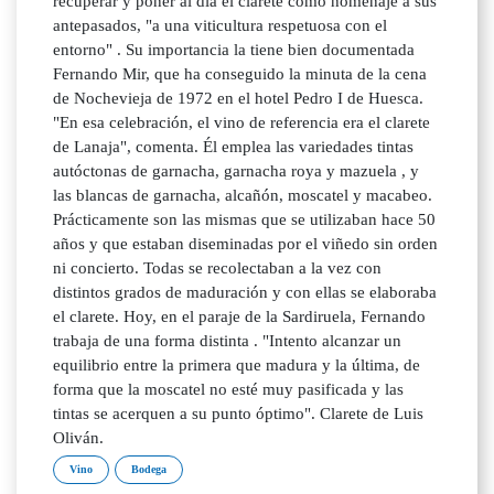
recuperar y poner al día el clarete como homenaje a sus
antepasados, "a una viticultura respetuosa con el
entorno" . Su importancia la tiene bien documentada
Fernando Mir, que ha conseguido la minuta de la cena
de Nochevieja de 1972 en el hotel Pedro I de Huesca.
"En esa celebración, el vino de referencia era el clarete
de Lanaja", comenta. Él emplea las variedades tintas
autóctonas de garnacha, garnacha roya y mazuela , y
las blancas de garnacha, alcañón, moscatel y macabeo.
Prácticamente son las mismas que se utilizaban hace 50
años y que estaban diseminadas por el viñedo sin orden
ni concierto. Todas se recolectaban a la vez con
distintos grados de maduración y con ellas se elaboraba
el clarete. Hoy, en el paraje de la Sardiruela, Fernando
trabaja de una forma distinta . "Intento alcanzar un
equilibrio entre la primera que madura y la última, de
forma que la moscatel no esté muy pasificada y las
tintas se acerquen a su punto óptimo". Clarete de Luis
Oliván.
Vino
Bodega