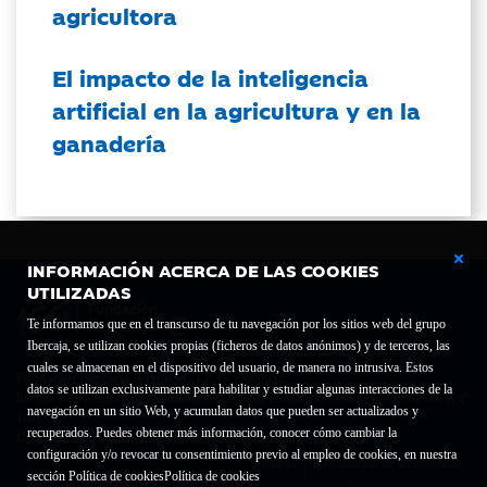
agricultora
El impacto de la inteligencia
artificial en la agricultura y en la
ganadería
INFORMACIÓN ACERCA DE LAS COOKIES
UTILIZADAS
Te informamos que en el transcurso de tu navegación por los sitios web del grupo
Ibercaja, se utilizan cookies propias (ficheros de datos anónimos) y de terceros, las
cuales se almacenan en el dispositivo del usuario, de manera no intrusiva. Estos
Fundación Bancaria Ibercaja C.I.F. G-50000652.
datos se utilizan exclusivamente para habilitar y estudiar algunas interacciones de la
Inscrita en el Registro de Fundaciones del Mº de Educación, Cultura y Deporte con el nº
navegación en un sitio Web, y acumulan datos que pueden ser actualizados y
1689.
recuperados. Puedes obtener más información, conocer cómo cambiar la
Domicilio social: Joaquín Costa, 13. 50001 Zaragoza.
configuración y/o revocar tu consentimiento previo al empleo de cookies, en nuestra
Contacto
Declaración de accesibilidad
sección Política de cookies
Política de cookies