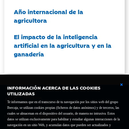
Año internacional de la
agricultora
El impacto de la inteligencia
artificial en la agricultura y en la
ganadería
INFORMACIÓN ACERCA DE LAS COOKIES
UTILIZADAS
Te informamos que en el transcurso de tu navegación por los sitios web del grupo
Ibercaja, se utilizan cookies propias (ficheros de datos anónimos) y de terceros, las
cuales se almacenan en el dispositivo del usuario, de manera no intrusiva. Estos
Fundación Bancaria Ibercaja C.I.F. G-50000652.
datos se utilizan exclusivamente para habilitar y estudiar algunas interacciones de la
Inscrita en el Registro de Fundaciones del Mº de Educación, Cultura y Deporte con el nº
navegación en un sitio Web, y acumulan datos que pueden ser actualizados y
1689.