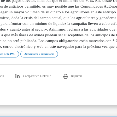
 de los pagos directos, mientras que el límite era del 70%. Así, desde
n de anticipos permitido, es muy posible que las Comunidades Autóno
legar un mayor volumen de su dinero a los agricultores en este anticipo d
micos, dada la crisis del campo actual, que los agricultores y ganadero
 para afrontar con un mínimo de liquidez la campaña; lleven a cabo esfu
dos y cuanto antes al sector». Asimismo, reclama a las autoridades que 
a a que más líneas de ayuda puedan ser susceptibles de los anticipos de
ónico no será publicada. Los campos obligatorios están marcados con *
, correo electrónico y web en este navegador para la próxima vez que 
pos de la PAC
Agricultores y agricultoras
ook
Compartir en LinkedIn
Imprimir