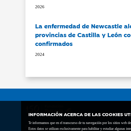
2026
La enfermedad de Newcastle al
provincias de Castilla y León c
confirmados
2024
INFORMACIÓN ACERCA DE LAS COOKIES UT
Te informamos que en el transcurso de tu navegación por los sitios web del 
Fundación Bancaria Ibercaja C.I.F. G-50000652.
Estos datos se utilizan exclusivamente para habilitar y estudiar algunas 