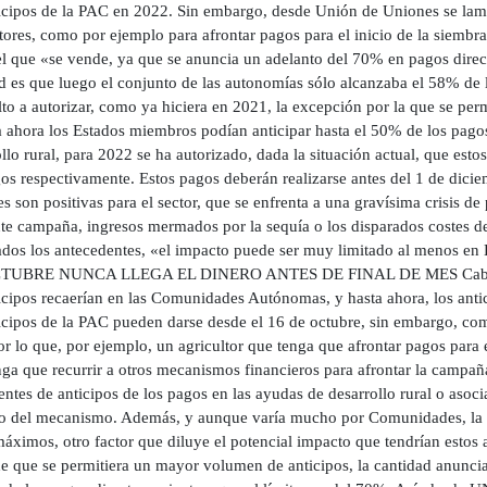
ticipos de la PAC en 2022. Sin embargo, desde Unión de Uniones se lam
tores, como por ejemplo para afrontar pagos para el inicio de la siembra
l que «se vende, ya que se anuncia un adelanto del 70% en pagos directo
ad es que luego el conjunto de las autonomías sólo alcanzaba el 58% de 
to a autorizar, como ya hiciera en 2021, la excepción por la que se pe
ta ahora los Estados miembros podían anticipar hasta el 50% de los pago
llo rural, para 2022 se ha autorizado, dada la situación actual, que es
os respectivamente. Estos pagos deberán realizarse antes del 1 de diciem
s son positivas para el sector, que se enfrenta a una gravísima crisis de 
nte campaña, ingresos mermados por la sequía o los disparados costes 
ados los antecedentes, «el impacto puede ser muy limitado al men
TUBRE NUNCA LLEGA EL DINERO ANTES DE FINAL DE MES Cabe destac
ticipos recaerían en las Comunidades Autónomas, y hasta ahora, los ant
icipos de la PAC pueden darse desde el 16 de octubre, sin embargo, com
r lo que, por ejemplo, un agricultor que tenga que afrontar pagos para e
nga que recurrir a otros mecanismos financieros para afrontar la campañ
ntes de anticipos de los pagos en las ayudas de desarrollo rural o asoc
vo del mecanismo. Además, y aunque varía mucho por Comunidades, la ca
áximos, otro factor que diluye el potencial impacto que tendrían estos a
de que se permitiera un mayor volumen de anticipos, la cantidad anunci