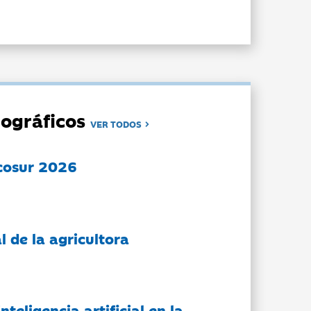
ográficos
VER TODOS
cosur 2026
l de la agricultora
nteligencia artificial en la