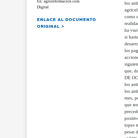
En: agroinformacion.com
los an
Digital
agricul
como e
ENLACE AL DOCUMENTO
realid
ORIGINAL >
ha vuel
si has
desarro
los pag
accione
siguie
que, d
DE OC
los an
los ant
mes, po
que te
precede
positi
topes m
pesar 