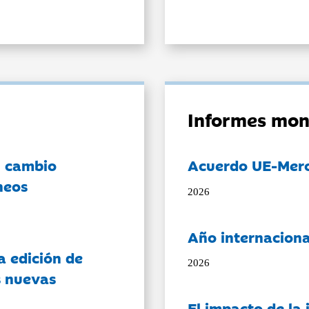
Informes mon
l cambio
Acuerdo UE-Mer
neos
2026
Año internaciona
a edición de
2026
s nuevas
El impacto de la i