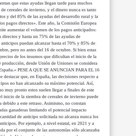
entan que estas ayudas llegan tarde para muchos
 de cereales de invierno, y el dinero nunca es tanto
s y del 85% de las ayudas del desarrollo rural y la
los pagos directos». Este año, la Comisión Europea
rmite aumentar el volumen de los pagos anticipados:
s directos y hasta un 75% de las ayudas de
tos anticipos puedan alcanzar hasta el 70% y 85% de
bre, pero no antes del 16 de octubre. Si bien estas
precios de los insumos que dificultan el inicio de la
de producción, desde Unión de Uniones se considera
os en España.» PESE A QUE SE ANUNCIAN PARA EL 16
ar que, en España, las decisiones respecto a
icipos no han alcanzado su máximo potencial. Así,
o muy pronto estos suelen llegar a finales de este
l inicio de la siembra de cereales de invierno puede
a debido a este retraso. Asimismo, no constan
iadas ganaderas limitando el potencial impacto
ntidad de anticipo solicitada no alcanza nunca los
nticipos. Por ejemplo, a nivel estatal, en 2021 y a
ada por el conjunto de las autonomías sólo alcanzaba