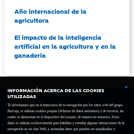
Año internacional de la
agricultora
El impacto de la inteligencia
artificial en la agricultura y en la
ganadería
INFORMACIÓN ACERCA DE LAS COOKIES
UTILIZADAS
Te informamos que en el transcurso de tu navegación por los sitios web del grupo
Ibercaja, se utilizan cookies propias (ficheros de datos anónimos) y de terceros, las
cuales se almacenan en el dispositivo del usuario, de manera no intrusiva. Estos
Fundación Bancaria Ibercaja C.I.F. G-50000652.
datos se utilizan exclusivamente para habilitar y estudiar algunas interacciones de la
Inscrita en el Registro de Fundaciones del Mº de Educación, Cultura y Deporte con el nº
navegación en un sitio Web, y acumulan datos que pueden ser actualizados y
1689.