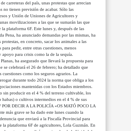
de carreteras del país, unas protestas que arrecian
s no tienen previsión de acabar. Sólo las
esos y Unión de Uniones de Agricultores y
unas movilizaciones a las que se sumarán las que
la plataforma 6F. Este lunes y, después de las
e da Pena, ha anunciado demandas por las mismas, ha
protestas, en concreto, sacar los animales a las
para pedir, entre otras cuestiones, menos
y apoyo para crisis como la de la sequía.
 Planas, ha asegurado que llevará la propuesta para
 se celebrará el 26 de febrero; ha detallado que
s cuestiones como los seguros agrarios. La
erogar durante todo 2024 la norma que obliga a los
 negociaciones mantenidas con los Estados miembros.
 sin producir en el 4 % del terreno cultivable, los
 o habas) o cultivos intermedios en el 4 % de sus
F POR DECIR A LA POLICÍA «OS MATÓ POCO LA
te más grave se ha dado este lunes cuando la
enuncia que enviará a la Fiscalía Provincial para
de la plataforma 6F de agricultores, Lola Guzmán. En