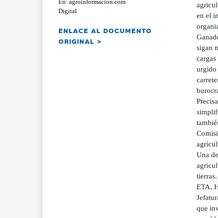
En: agroinformacion.com
agricul
Digital
en el i
organi
ENLACE AL DOCUMENTO
Ganade
ORIGINAL >
sigan m
cargas
urgido 
carret
burocra
Precisa
simplif
tambié
Comisi
agricul
Una de 
agricul
tierr
ETA, H
Jefatu
que inv