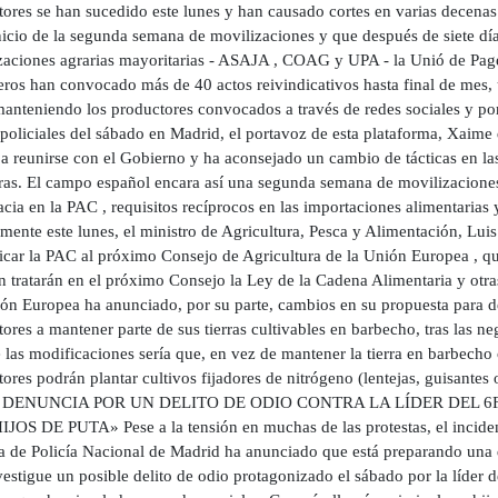
tores se han sucedido este lunes y han causado cortes en varias decenas 
nicio de la segunda semana de movilizaciones y que después de siete día
zaciones agrarias mayoritarias - ASAJA , COAG y UPA - la Unió de Pag
ros han convocado más de 40 actos reivindicativos hasta final de mes, 
anteniendo los productores convocados a través de redes sociales y por 
 policiales del sábado en Madrid, el portavoz de esta plataforma, Xaim
a reunirse con el Gobierno y ha aconsejado un cambio de tácticas en las 
eras. El campo español encara así una segunda semana de movilizaciones 
cia en la PAC , requisitos recíprocos en las importaciones alimentarias 
mente este lunes, el ministro de Agricultura, Pesca y Alimentación, Luis
icar la PAC al próximo Consejo de Agricultura de la Unión Europea , que
n tratarán en el próximo Consejo la Ley de la Cadena Alimentaria y otra
ón Europea ha anunciado, por su parte, cambios en su propuesta para d
tores a mantener parte de sus tierras cultivables en barbecho, tras las
las modificaciones sería que, en vez de mantener la tierra en barbecho o
tores podrán plantar cultivos fijadores de nitrógeno (lentejas, guisantes
as. DENUNCIA POR UN DELITO DE ODIO CONTRA LA LÍDER DEL 6
IJOS DE PUTA» Pese a la tensión en muchas de las protestas, el inciden
ra de Policía Nacional de Madrid ha anunciado que está preparando una d
estigue un posible delito de odio protagonizado el sábado por la líder 