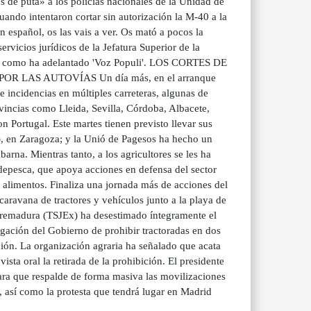
s de puta» a los policías nacionales de la Unidad de
ando intentaron cortar sin autorización la M-40 a la
n español, os las vais a ver. Os mató a pocos la
ervicios jurídicos de la Jefatura Superior de la
les, como ha adelantado 'Voz Populi'. LOS CORTES DE
LAS AUTOVÍAS Un día más, en el arranque
 incidencias en múltiples carreteras, algunas de
vincias como Lleida, Sevilla, Córdoba, Albacete,
n Portugal. Este martes tienen previsto llevar sus
A), en Zaragoza; y la Unió de Pagesos ha hecho un
rna. Mientras tanto, a los agricultores se les ha
depesca, que apoya acciones en defensa del sector
 alimentos. Finaliza una jornada más de acciones del
aravana de tractores y vehículos junto a la playa de
xtremadura (TSJEx) ha desestimado íntegramente el
egación del Gobierno de prohibir tractoradas en dos
ción. La organización agraria ha señalado que acata
ista oral la retirada de la prohibición. El presidente
ara que respalde de forma masiva las movilizaciones
 así como la protesta que tendrá lugar en Madrid