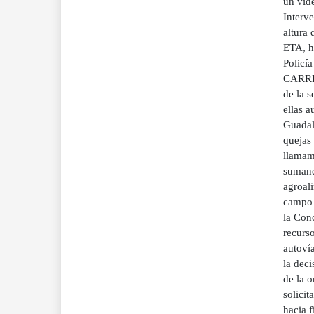
un víde
Interve
altura 
ETA, hi
Policí
CARRE
de la s
ellas a
Guadala
quejas 
llamami
sumand
agroal
campo 
la Con
recurso
autovía
la deci
de la 
solici
hacia f