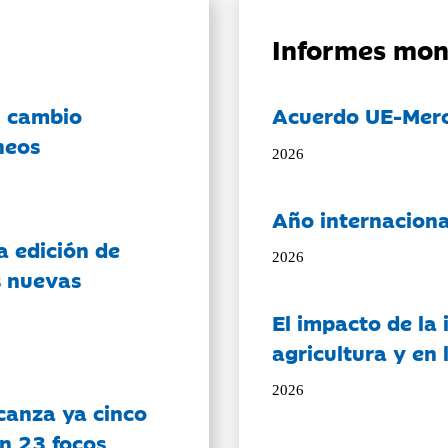
Informes mon
l cambio
Acuerdo UE-Mer
neos
2026
Año internaciona
a edición de
2026
s nuevas
El impacto de la i
agricultura y en
2026
canza ya cinco
on 23 focos