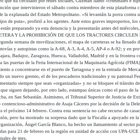
o que ha circulado por redes sociales, Guzmán llamó «criminales e hijo
nción que intervinieron el sábado contra miembros de esta plataforma cu
de la explanada del Estado Metropolitano. «Si levantáis la porra contra u
jos de puta», profirió a los agentes. Ante estos graves improperios, los s
a están preparando ya esta denuncia y la presentarán antes del miérco
TERA Y LA PROHIBICIÓN DE QUE LOS TRACTORES CIRCULEN POR 
egunda semana de movilizaciones, el mapa de carreteras se ha llenado de
utovías y autopistas como la A-68, A-3, A-4, A-5, AP-4 o A-92; y en pro
jara, Badajoz, Zaragoza, Huesca, Valladolid, Madrid y en la frontera co
a las puertas de la Feria Internacional de la Maquinaria Agrícola (FIM
ento a concentrarse en el puerto de Tarragona y en la entrada de Mercaba
o un nuevo gremio, el de los pescaderos tradicionales y su patronal Fe
imentario siempre que sean «organizadas» y no se bloquee el tránsito de
que siguen dejando, por otro lado, estampas únicas como el paso de la c
cha, en San Sebastián. Asimismo, el Tribunal Superior de Justicia de E
 contencioso-administrativo de Asaja Cáceres por la decisión de la Del
s el próximo 14 febrero. Contra esta sentencia no cabe recurso de casa
sión, pero ha mostrado su sorpresa dado que la Fiscalía a apoyado en la v
organización, Ángel García Blanco, ha hecho un llamamiento al sector p
tadas para 21 de febrero en la región en unidad de acción con UPA-UCE ,
inales de mes.