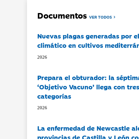
Documentos
VER TODOS
Nuevas plagas generadas por e
climático en cultivos mediterrá
2026
Prepara el obturador: la séptim
‘Objetivo Vacuno’ llega con tre
categorías
2026
La enfermedad de Newcastle al
provincias de Castilla y León c