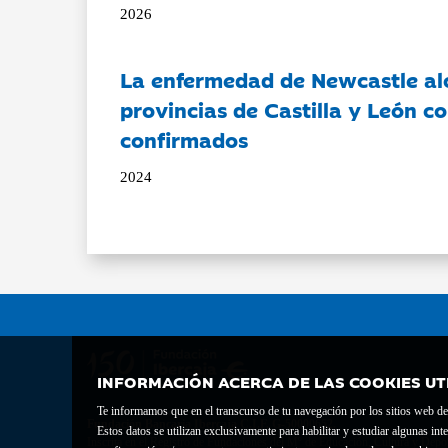
2026
La enfermedad de Newcastle al
provincias de Castilla y León c
confirmados
2024
INFORMACIÓN ACERCA DE LAS COOKIES UT
Te informamos que en el transcurso de tu navegación por los sitios web del 
Fundación Bancaria Ibercaja C.I.F. G-50000652.
Estos datos se utilizan exclusivamente para habilitar y estudiar algunas 
Inscrita en el Registro de Fundaciones del Mº de Educación, Cultura y Depor