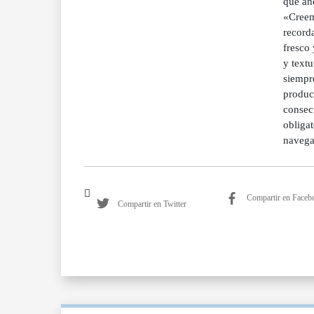
que ane
«Creem
recorda
fresco 
y textu
siempr
produc
consec
obliga
navega
Compartir en Faceb
Compartir en Twitter