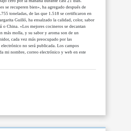
bajo cero por la mañana durante casi 21 días.
nes se recuperen bien», ha agregado después de
755 toneladas, de las que 1.518 se certificaron en
garita Guilló, ha ensalzado la calidad, color, sabor
erú o China. «Los mejores cocineros se decantan
n más molla, y su sabor y aroma son de un
umidor, cada vez más preocupado por las
 electrónico no será publicada. Los campos
a mi nombre, correo electrónico y web en este