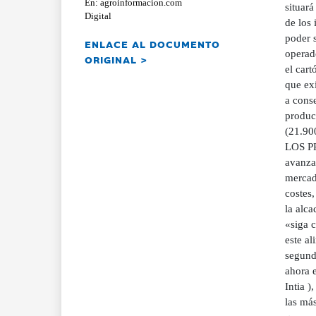
En: agroinformacion.com
situará
Digital
de los
poder s
ENLACE AL DOCUMENTO
operado
ORIGINAL >
el cart
que exi
a cons
produc
(21.90
LOS P
avanzad
mercad
costes,
la alc
«siga 
este a
segund
ahora e
Intia )
las más