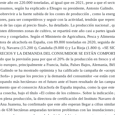
 este año en 220.000 toneladas, al igual que en 2021, pese a que el sect
 insumos, según ha explicado a Efeagro su presidente, Antonio Galindo.
obrevivir a la fuerte subida de los costes de producción , como la energía
res, para ser competitivos y seguir con la actividad, tendrán que reper
ón de las cajas al precio final», ha detallado. La producción nacional , 
sten diferentes zonas de cultivo, se repartirá este año casi a partes igua
erva y congelados. Según el Ministerio de Agricultura, Pesca y Alimen
tora de alcachofa en España, con 89.800 toneladas en 2020, seguida d
0 t), Navarra (15.200 t), Cataluña (9.000 t) y La Rioja (1.800 t
RECIOS Y LA DEMANDA DEL CONSUMIDOR SE ESTÁN COMPORTANDO 
o que la previsión pasa por que el 20% de la producción en fresco y el
o europeo, principalmente a Francia, Italia, Países Bajos, Alemania, Bé
 Galindo se ha mostrado optimista y ha calificado la campaña de «acept
achofa» y porque los precios y la demanda del consumidor «se están co
copando más hectáreas» en el futuro ante el buen resultado de las camp
limento que el consorcio Alcachofa de España impulsa, como la que este
a cosecha, bajo el título «El colmo de los colmos». Sobre la indicación
n plena producción, la directora de certificación del Instituto Navarro 
, Ana Juanena, ha confirmado que este año esperan llegar a cifras simila
 de 638 hectáreas amparadas tuvieron problemas con las inundaciones po