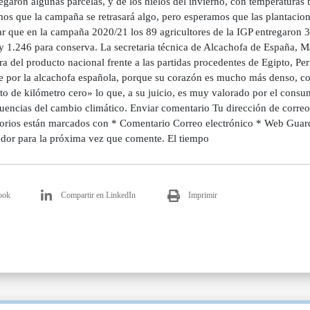
garon algunas parcelas, y de los hielos del invierno, con temperaturas 
os que la campaña se retrasará algo, pero esperamos que las plantacio
r que en la campaña 2020/21 los 89 agricultores de la IGP entregaron 3.
y 1.246 para conserva. La secretaria técnica de Alcachofa de España, Mar
ra del producto nacional frente a las partidas procedentes de Egipto, P
e por la alcachofa española, porque su corazón es mucho más denso, co
to de kilómetro cero» lo que, a su juicio, es muy valorado por el cons
uencias del cambio climático. Enviar comentario Tu dirección de correo
torios están marcados con * Comentario Correo electrónico * Web Guard
dor para la próxima vez que comente. El tiempo
ook
Compartir en LinkedIn
Imprimir