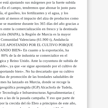
or está ajustando sus márgenes por la fuerte subida
 «En el campo, tendremos que abonar lo justo para
, el gasóleo, los fertilizantes y el agua, y los
cutir al menos el impacto del alza de productos como
que se mantiene durante los 365 días del año gracias a
les entre la comercialización en fresco y la destinada
tación (MAPA), la Región de Murcia es la mayor
e Comunidad Valenciana (61.900 t), Andalucía
). «SE SIGUE APOSTANDO POR EL CULTIVO PORQUE
BIEN» En cuanto a la exportación, ha
 80% de la de industria se comercialice en el
lgica y Reino Unido. Ante la coyuntura de subida de
able», ya que «se sigue apostando por el cultivo de
mportando bien». No ha descartado que su cultivo
añas de promoción de las bondades saludables de
 mes ha lanzado en Murcia, donde se recoge la
 geográfica protegida (IGP) Alcachofa de Tudela,
de Tecnología e Infraestructuras Agroalimentarias (
res a las de la pasada campaña. Y eso que parte de
r la crecida del río Ebro a principios de este año,