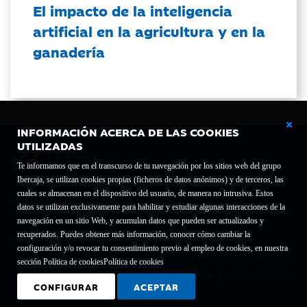
El impacto de la inteligencia
artificial en la agricultura y en la
ganadería
INFORMACIÓN ACERCA DE LAS COOKIES
UTILIZADAS
Te informamos que en el transcurso de tu navegación por los sitios web del grupo
Ibercaja, se utilizan cookies propias (ficheros de datos anónimos) y de terceros, las
cuales se almacenan en el dispositivo del usuario, de manera no intrusiva. Estos
Fundación Bancaria Ibercaja C.I.F. G-50000652.
datos se utilizan exclusivamente para habilitar y estudiar algunas interacciones de la
Inscrita en el Registro de Fundaciones del Mº de Educación, Cultura y Deporte con el nº
navegación en un sitio Web, y acumulan datos que pueden ser actualizados y
1689.
recuperados. Puedes obtener más información, conocer cómo cambiar la
Domicilio social: Joaquín Costa, 13. 50001 Zaragoza.
configuración y/o revocar tu consentimiento previo al empleo de cookies, en nuestra
Contacto
Declaración de accesibilidad
sección Política de cookies
Política de cookies
Aviso legal
Política de privacidad
Política de Cookies
CONFIGURAR
ACEPTAR