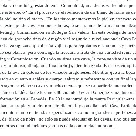
 'blanc de noirs' y, estando en la Comunidad, una de las variedades que 
e este efecto? En el proceso de elaboración de un 'blanc de noirs' se deb
la piel no tiña el mosto. "En los tintos mantenemos la piel en contacto
 en este tipo de cava son pocas horas; lo separamos de forma automati
keting y Comunicación en Bodegas San Valero. En esta bodega de la de
cava de garnacha tinta de Aragón y el segundo a nivel nacional: Cava P
ar La zaragozana que diseña vajillas para reputados restaurantes y coct
do sea blanco, pero contenga la frescura o fruta de una variedad reina c
ng y Comunicación. Cuando se sirve este cava, la copa se viste de un at
te y luminoso, dibuja una fina burbuja, bien integrada. En nariz conquist
s de la uva autóctona de los viñedos aragoneses. Mientras que a la boca
brado en cuanto a acidez y cuerpo, sabroso y refrescante con un final 
 Aragón se elabora cava y mucho menos que sea a partir de una varieda
. Fue en la década de los años 80 cuando Javier Domeque Sanz, históri
 formación en el Penedés. En 2014 se introdujo la marca Particular -una 
ban su propio vino de forma tradicional- y con ella nació Cava Particul
ncontrar tanto en tiendas especializadas como en grandes superficies, a
, de 'blanc de noirs', no solo se puede ejecutar en los cavas, sino que
 en otras denominaciones y zonas de la comunidad autónoma .