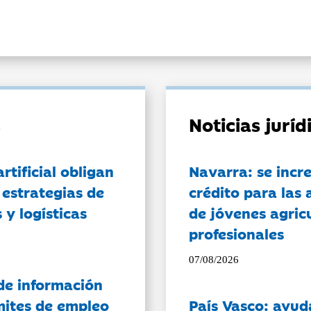
Noticias jurí
artificial obligan
Navarra: se incr
 estrategias de
crédito para las 
 y logísticas
de jóvenes agricu
profesionales
07/08/2026
de información
ámites de empleo
País Vasco: ayud