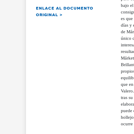
bajo el
ENLACE AL DOCUMENTO
consigu
ORIGINAL >
es que 
días y
de Már
único 
interes
resulta
Márketi
Brillan
propio
equili
que en
Valero
tras su
elabora
puede e
hollejo
ocurre