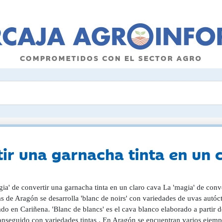
COMPROMETIDOS CON EL SECTOR AGRO
tir una garnacha tinta en un 
ia' de convertir una garnacha tinta en un claro cava La 'magia' de conv
s de Aragón se desarrolla 'blanc de noirs' con variedades de uvas autó
do en Cariñena. 'Blanc de blancs' es el cava blanco elaborado a partir d
onseguido con variedades tintas . En Aragón se encuentran varios eje