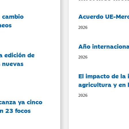
l cambio
Acuerdo UE-Mer
neos
2026
Año internaciona
a edición de
2026
s nuevas
El impacto de la i
agricultura y en
2026
canza ya cinco
on 23 focos