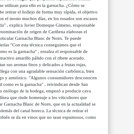
se utilizan para ello es la garnacha. ¿Cómo se
e retirar el hollejo de forma muy rápida, el objetivo
 con el mosto muchos días, en los rosados son escasos
zada" , explica Javier Domeque Gimeno, responsable
nominación de origen de Cariñena elaboran el
articular Garnacha Blanc de Noirs. Te puede
elerías "Con esta técnica conseguimos que el
omo es la garnacha" , ensalza el responsable de
ractivo amarillo pálido con el ribete acerado.
an sus aromas finos y delicados a frutas rojas,
 llega con una agradable sensación carbónica, bien
largo y armónico. "Algunos consumidores desconocen
d como es la garnacha" , reivindican desde San
co enólogo de la bodega, empezó a producir cava
línea que rinde homenaje a los viticultores que
ar Garnacha Blanc de Noirs, que en la actualidad se
demás del canal horeca. La técnica de retirar el
 también se da en vinos que no sean espumosos, como