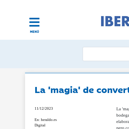
MENÚ
La 'magia' de conver
11/12/2023
La 'mag
bodega
En: heraldo.es
elabora
Digital
pero c