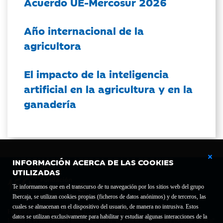
Acuerdo UE-Mercosur 2026
Año internacional de la
agricultora
El impacto de la inteligencia
artificial en la agricultura y en la
ganadería
INFORMACIÓN ACERCA DE LAS COOKIES
UTILIZADAS
Te informamos que en el transcurso de tu navegación por los sitios web del grupo
Ibercaja, se utilizan cookies propias (ficheros de datos anónimos) y de terceros, las
cuales se almacenan en el dispositivo del usuario, de manera no intrusiva. Estos
Fundación Bancaria Ibercaja C.I.F. G-50000652.
datos se utilizan exclusivamente para habilitar y estudiar algunas interacciones de la
Inscrita en el Registro de Fundaciones del Mº de Educación, Cultura y Deporte con el nº