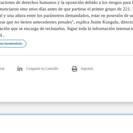
ria hortofrutícola
ook
Compartir en LinkedIn
Imprimir