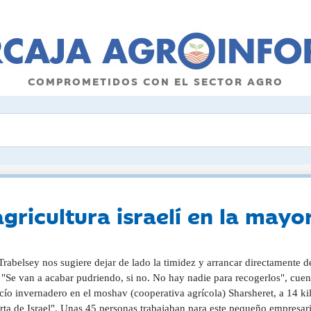
COMPROMETIDOS CON EL SECTOR AGRO
ricultura israelí en la mayor 
eret y lo cambió todo . Miles de trabajadores extranjeros (sobre todo tailandeses, aunque también nepalíes o tanzanos) regresaron a su país tras el asesinato o secuestro de decenas de sus compatriotas. Los jornaleros palestinos ?la otra mano de obra clave? vieron revocados (los gazatíes) o paralizados (los cisjordanos) sus permisos de ingreso. Y muchos israelíes que trabajaban en la agricultura fueron evacuados a otras zonas del país o llamados a filas como reservistas . Unas y otras ausencias dejan hoy en los alrededores de Gaza terrenos vacíos, tractores aparcados y un silencio que permite oír con aún más claridad los bombardeos a pocos kilómetros e ilustra "la mayor crisis para la agricultura del Estado de Israel desde su creación", en 1948, como la ha definido en el Parlamento el director general del ministerio del ramo, Oren Lavi. El Gobierno está intentando llenar el vacío con voluntarios, incentivos económicos para quienes se atrevan a trabajar cerca de Gaza o Líbano (donde caen más proyectiles) y, sobre todo, trayendo a toda prisa mano de obra, principalmente de la India, Malaui y Sri Lanka, que ha compensando notablemente las ausencias, pero sus condiciones preocupan a las asociaciones de derechos humanos. Un trabajador indio murió a principios de mes por un proyectil antitanque lanzado por la milicia Hezbolá. Era una zona fronteriza evacuada de residentes por seguridad, pero en la que él y otros indios y tailandeses estaban contratados en un vergel. Trabelsey, de 66 años, muestra las ramas secas de los tomates y los espacios que normalmente estaría preparando para berenjenas y pimientos. La implacabilidad de los ciclos de siembra, cuidado y recolección, explica, casan muy mal con la incertidumbre de una guerra que ha superado ya los cinco meses sin un final claro . "Para esto hacen falta unas 30 personas. Yo solo no puedo", cuenta. Acaban de llegar cinco de Malaui. Hosea Tchawango, de 34 años, hace una pausa en la faena para contar que se enteró de la oportunidad laboral en su iglesia local. "Antes de llegar, no tenía claro que fuese a trabajar tan cerca de Gaza", admite. "Sí sabía que venía a una zona de guerra... De todos modos, a mí me han garantizado que es seguro y yo les creo", dice con más dudas en su rostro que en sus palabras. En Malaui, añade, ganaba 200.000 kuachas (unos 110 euros) mensuales; aquí, unos 6.000 séquels (1.500 euros). La zona en torno a Gaza ?fértil y salpicada de kibutzs como los atacados el 7 de octubre? es pequeña, pero genera el 25% de los cultivos nacionales. En algunos productos, aún más: de ahí procedían el 60% de las patatas, el 57% de la cebada, el 47% de los tomates y el 38% de los repollos. Sus precios han subido en los supermercados, pero no están desbocados. Ilan Yojanan sigue trabajando en el moshav Ein Habsor, a siete kilómetros de Gaza, pese al recuerdo de combatir aquel día con milicianos palestinos ?que les disparaban con lanzagranadas? para impedir que entrasen . Opera al 40% de actividad por falta de manos. Siete de los 32 tailandeses que cultivaban sus lechugas se han quedado. Ha contado además con el apoyo de voluntarios israelíes y, durante mes y medio, de jornaleros de Sri Lanka. "Si no viniesen los voluntarios, estaría directamente arruinado. Pero, honestamente, si no llegan nuevos trabajadores será el fin. A los voluntarios les pido cosas más técnicas, de mantenimiento, porque hay otras que pueden parecer fáciles vistas desde fuera, pero no lo son. Es muy duro físicamente plantar una lechuga para quien no lo ha hecho en su vida", señala. Nurit Gil, de 42 años, sí sabe plantar lechugas, aunque está más acostumbrada a organizar grupos para protestar contra el primer ministro israelí, Benjamín Netanyahu , así que coordina desde hace cinco meses un minibús de voluntarios, como ella, para ayudar a los agricultores. Han madrugado para llegar desde Tel Aviv y ensamblan las enredaderas en el invernadero con más voluntad que maña. Al principio, el Estado financiaba el transporte; ahora, una ONG, Lev Ehad. "Como todo Israel, el 8 de octubre estaba en estado de pánico. Tuve el instinto activista de hacer algo, también por salud mental", cuenta al final de la jornada. Gil admite que su aportación es "bastante pequeña", pero nota el agradecimiento de los agricultores. "Soy muy crítica con lo que hace el ejército en Gaza y siento la necesidad de dar algo a la sociedad, así que esta es mi batalla", resume. Tiene el tiempo porque es arquitecta y la guerra tiene la construcción a medio gas. Antes de la guerra, 29.900 trabajadores extranjeros trabajaban en la agricultura israelí; la mayoría, tailandeses. Al comenzar, cerca de 10.000 regresaron a sus países de origen. Además, entre 10.000 y 12.000 palestinos quedaron vetados . Cientos de miles de israelíes fueron reclutados como reservistas, "no se presentaron a trabajar por miedo" o fueron evacuados (justo de la "huerta de Israel"), lo que les hace "muy difícil llegar al lugar de trabajo", explica el Ministerio de Agricultura. Las autoridades han tomado medidas que algunos agricultores ven como parches. Por una parte, un acuerdo bilateral con Sri Lanka. Con el resto de países, contrataron unas 3.000 personas a través de empresas privadas de personal. Además, han eliminado temporalmente el tope de cinco años de estancia de los trabajadores extranjeros. Normalmente, al llegar a ese momento, se tienen que ir o quedarse de manera irregular, en una política destinada a mantener la mayoría demográfica judía. Para los israelíes que tra