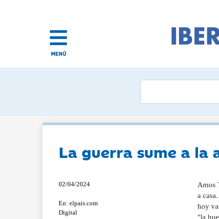
MENÚ
La guerra sume a la ag
02/04/2024
Amos Trabelsey nos sugiere dejar de lado la timidez y arrancar directamente de la rama todos los tomates que queramos llevarnos a casa. "Se van a acabar pudriendo, si no. No hay nadie para recogerlos", cuenta con más pragmatismo que autocompasión en su hoy vacío invernadero en el moshav (cooperativa agrícola) Sharsheret, a 14 kilómetros de Gaza y en una larga llanura considerada "la huerta de Israel". Unas 45 personas trabajaban para este pequeño empresario agrícola hasta el ataque de Hamás el 7 de octubre, que llegó a las puertas de Sharsh
En: elpais.com
Digital