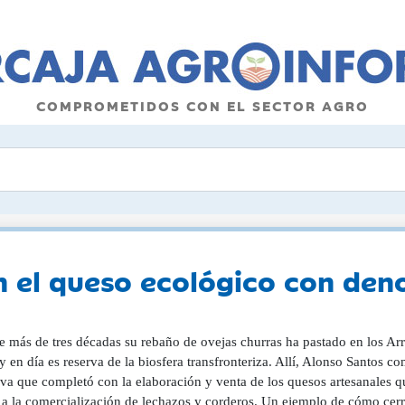
COMPROMETIDOS CON EL SECTOR AGRO
en el queso ecológico con de
 más de tres décadas su rebaño de ovejas churras ha pastado en los Arr
 en día es reserva de la biosfera transfronteriza. Allí, Alonso Santos 
iva que completó con la elaboración y venta de los quesos artesanales q
 a la comercialización de lechazos y corderos. Un ejemplo de cómo cerra