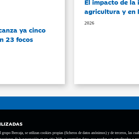
El impacto de la i
agricultura y en
2026
canza ya cinco
on 23 focos
ILIZADAS
grupo Ibercaja, se utilizan cookies propias (ficheros de datos anónimos) y de terceros, las cual