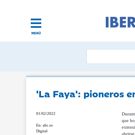
MENÚ
'La Faya': pioneros 
01/02/2022
Durante
que hoy
En: abc.es
extens
Digital
abrirse