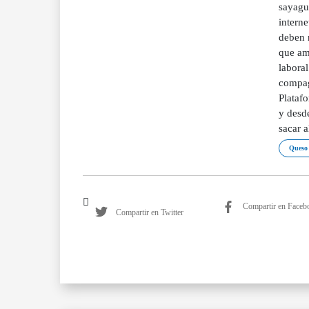
sayagu
interne
deben 
que am
labora
compag
Plataf
y desd
sacar a
Queso 
Compartir en Faceb
Compartir en Twitter