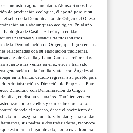
a esta industria agroalimentaria. Alonso Santos fue
ación de producción ecológica, él apostó porque su
ra el sello de la Denominación de Origen del Queso
nominación en elaborar queso ecológico. En el año
ra Ecológica de Castilla y León , la entidad
cursos naturales y ausencia de fitosanitarios,
los de la Denominación de Origen, que figura en sus
es relacionadas con su elaboración tradicional,
tesanales de Castilla y León. Con esas referencias
n abierto a las ventas en el exterior y han sido
eva generación de la familia Santos con Ángeles al
rabajar en la banca, decidió regresar a su pueblo para
diado Administración y Dirección de Empresas. Entre
el Queso Zamorano con Denominación de Origen
 de oliva, en distintos tamaños . También venden,
steurizada uno de ellos y con leche cruda otro, a
ontrol de todo el proceso, desde el nacimiento de
roducto final aseguran una trazabilidad y una calidad
 hermanos, sus padres y dos trabajadores, reconoce
e que estar en un lugar alejado, como es la frontera