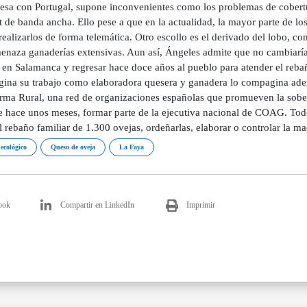
esa con Portugal, supone inconvenientes como los problemas de cobertura
t de banda ancha. Ello pese a que en la actualidad, la mayor parte de lo
realizarlos de forma telemática. Otro escollo es el derivado del lobo,
enaza ganaderías extensivas. Aun así, Ángeles admite que no cambiaría
l en Salamanca y regresar hace doce años al pueblo para atender el reba
ina su trabajo como elaboradora quesera y ganadera lo compagina ademá
orma Rural, una red de organizaciones españolas que promueven la sober
e hace unos meses, formar parte de la ejecutiva nacional de COAG. Todo
l rebaño familiar de 1.300 ovejas, ordeñarlas, elaborar o controlar la m
ecológico
Queso de oveja
La Faya
ook
Compartir en LinkedIn
Imprimir