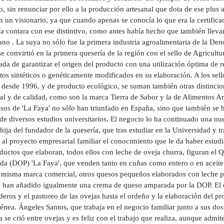
, sin renunciar por ello a la producción artesanal que dota de ese plus 
 un visionario, ya que cuando apenas se conocía lo que era la certific
ía contara con ese distintivo, como antes había hecho que también lleva
no . La suya no sólo fue la primera industria agroalimentaria de la De
e convirtió en la primera quesería de la región con el sello de Agricultu
da de garantizar el origen del producto con una utilización óptima de re
tos sintéticos o genéticamente modificados en su elaboración. A los sel
 desde 1996, y de producto ecológico, se suman también otras distincion
al y de calidad, como son la marca Tierra de Sabor y la de Alimentos Ar
sos de 'La Faya' no sólo han triunfado en España, sino que también se ha
de diversos estudios universitarios. El negocio lo ha continuado una nu
 hija del fundador de la quesería, que tras estudiar en la Universidad y t
r al proyecto empresarial familiar el conocimiento que le da haber estu
oductos que elaboran, todos ellos con leche de oveja churra, figuran 
ida (DOP) 'La Faya', que venden tanto en cuñas como entero o en aceite
a misma marca comercial, otros quesos pequeños elaborados con leche pa
e han añadido igualmente una crema de queso amparada por la DOP. El c
deros y el pastoreo de las ovejas hasta el ordeño y la elaboración del p
nea. Ángeles Santos, que trabaja en el negocio familiar junto a sus dos
a se crió entre ovejas y es feliz con el trabajo que realiza, aunque admit