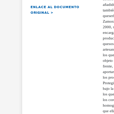
añadido
ENLACE AL DOCUMENTO
también
ORIGINAL >
queser
Zamora
2000, s
encarga
produc
quesos
artesan
los que
objeto 
frente,
aporta
los pr
Proteg
bajo l
los qu
los cor
homogé
que ell