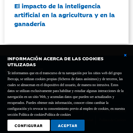
El impacto de la inteligencia
artificial en la agricultura y en la
ganadería
INFORMACIÓN ACERCA DE LAS COOKIES
UTILIZADAS
Te informamos que en el transcurso de tu navegación por los sitios web del grupo
Ibercaja, se utilizan cookies propias (ficheros de datos anónimos) y de terceros, las
cuales se almacenan en el dispositivo del usuario, de manera no intrusiva. Estos
Fundación Bancaria Ibercaja C.I.F. G-50000652.
datos se utilizan exclusivamente para habilitar y estudiar algunas interacciones de la
Inscrita en el Registro de Fundaciones del Mº de Educación, Cultura y Deporte con el nº
navegación en un sitio Web, y acumulan datos que pueden ser actualizados y
1689.
recuperados. Puedes obtener más información, conocer cómo cambiar la
Domicilio social: Joaquín Costa, 13. 50001 Zaragoza.
configuración y/o revocar tu consentimiento previo al empleo de cookies, en nuestra
Contacto
Declaración de accesibilidad
sección Política de cookies
Política de cookies
Aviso legal
Política de privacidad
Política de Cookies
CONFIGURAR
ACEPTAR