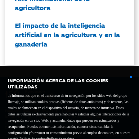
agricultora
El impacto de la inteligencia
artificial en la agricultura y en la
ganadería
INFORMACIÓN ACERCA DE LAS COOKIES
UTILIZADAS
Te informamos que en el transcurso de tu navegación por los sitios web del grupo
Ibercaja, se utilizan cookies propias (ficheros de datos anónimos) y de terceros, las
cuales se almacenan en el dispositivo del usuario, de manera no intrusiva. Estos
Fundación Bancaria Ibercaja C.I.F. G-50000652.
datos se utilizan exclusivamente para habilitar y estudiar algunas interacciones de la
Inscrita en el Registro de Fundaciones del Mº de Educación, Cultura y Deporte con el nº
navegación en un sitio Web, y acumulan datos que pueden ser actualizados y
1689.
recuperados. Puedes obtener más información, conocer cómo cambiar la
Domicilio social: Joaquín Costa, 13. 50001 Zaragoza.
configuración y/o revocar tu consentimiento previo al empleo de cookies, en nuestra
Contacto
Declaración de accesibilidad