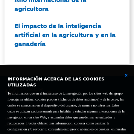
agricultora
El impacto de la inteligencia
artificial en la agricultura y en la
ganadería
INFORMACIÓN ACERCA DE LAS COOKIES
UTILIZADAS
Te informamos que en el transcurso de tu navegación por los sitios web del grupo
Ibercaja, se utilizan cookies propias (ficheros de datos anónimos) y de terceros, las
cuales se almacenan en el dispositivo del usuario, de manera no intrusiva. Estos
Fundación Bancaria Ibercaja C.I.F. G-50000652.
datos se utilizan exclusivamente para habilitar y estudiar algunas interacciones de la
Inscrita en el Registro de Fundaciones del Mº de Educación, Cultura y Deporte con el nº
navegación en un sitio Web, y acumulan datos que pueden ser actualizados y
1689.
recuperados. Puedes obtener más información, conocer cómo cambiar la
Domicilio social: Joaquín Costa, 13. 50001 Zaragoza.
configuración y/o revocar tu consentimiento previo al empleo de cookies, en nuestra
Contacto
Declaración de accesibilidad