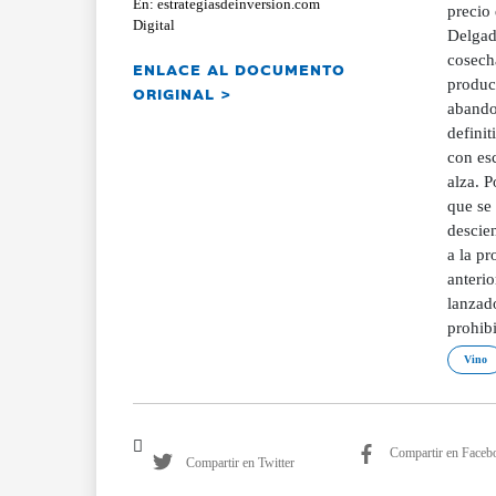
En: estrategiasdeinversion.com
precio 
Digital
Delgad
cosech
ENLACE AL DOCUMENTO
produc
ORIGINAL >
abandon
defini
con es
alza. P
que se
descie
a la p
anteri
lanzado
prohibi
Vino
Compartir en Faceb
Compartir en Twitter