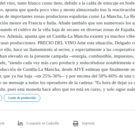
del vino, tanto blanco como tinto, debido a la caída de estocaje en bod
o, apunta que queda poco vino y mosto almacenado tras la reactivación d
as de importantes zonas productoras españolas como La Mancha, La Ri
ción menor en Francia e Italia. Añade también que son numerosos los a
ando el cultivo de la viña baja de secano en diversas zonas de España, 
tivo. Además, apunta que en Castilla-La Mancha existen ya muchos viñedo
casas producciones. PRECIO DEL VINO Ante esta situación, Delgado con
or ello, hace un llamamiento al sector, y especialmente a las cooperativ
 han elevado en la presente campaña --energía, combustible, impuestos,
nde, "siendo cada vez más caro producir y reduciéndose notablemente el 
roducción de Castilla-La Mancha, desde AIVE estiman que finalmente ser
or, que ya fue baja --un 25%-30%-- y por encima del 50%-60% de una co
 un mensaje a todos los operadores de la cadena: "Es hora de dejar ya de
do, pues esta moneda hace años que no está en curso, y solo sigue usánd
Costes de producción
ook
Compartir en LinkedIn
Imprimir