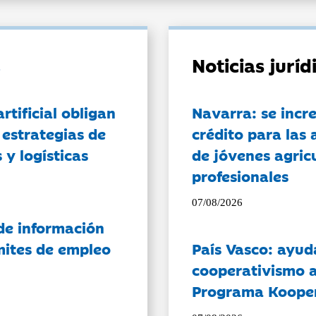
Noticias jurí
artificial obligan
Navarra: se incr
 estrategias de
crédito para las 
 y logísticas
de jóvenes agricu
profesionales
07/08/2026
de información
ámites de empleo
País Vasco: ayud
cooperativismo a
Programa Koope