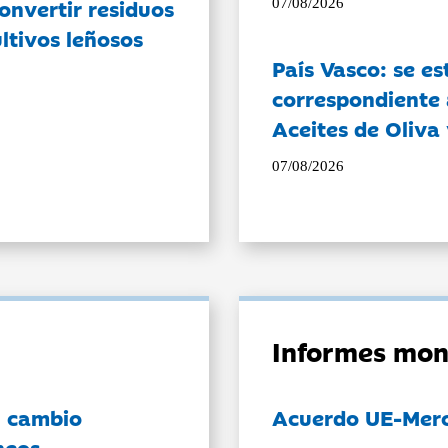
onvertir residuos
07/08/2026
ltivos leñosos
País Vasco: se es
correspondiente a
Aceites de Oliva 
07/08/2026
Informes mon
l cambio
Acuerdo UE-Mer
neos