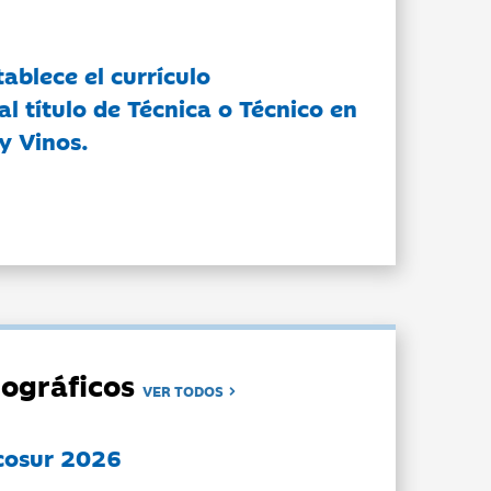
tablece el currículo
l título de Técnica o Técnico en
y Vinos.
ográficos
VER TODOS
cosur 2026