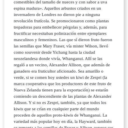
comestibles del tamaño de nueces y con sabor a uva
espina madura». Aquellos arbustos criados en un
invernadero de Londres no dieron pie a ninguna
revolución frutícola. Se promocionaron como plantas
trepadoras para embellecer pérgolas y, además, para
fructificar necesitaban polinización entre ejemplares
masculinos y femeninos. Las que sí dieron fruto fueron
las semillas que Mary Fraser, vía mister Wilson, llevó
como souvenir desde Yichang hasta la ciudad
neozelandesa donde vivía, Whanganui. Allí se las
regaló a un vecino, Alexander Allison, que además de
ganadero era fruticultor aficionado. Sea amarillo o
verde, si se comen hoy ustedes un kiwi de Zespri (la
marca cooperativa que los productores de este fruto de
Nueva Zelanda tienen para la exportación) se estarán
comiendo un descendiente de las plantas de Alexander
Allison. Y si no es Zespri, también, ya que todos los
kiwis que se crían en cualquier parte del mundo
proceden de aquellos proto-kiwis de Whanganui. La
variedad más popular hoy en día, la Hayward, también
se remonta a las semillas de Fraser y Allison aunque sus