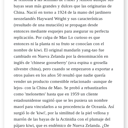
bayas sean más grandes y dulces que las originarias de
China. Nació en torno a 1924 de la mano del jardinero
neozelandés Hayward Wright y sus características
(resultado de una mutación) se propagan desde
entonces mediante esquejes para asegurar su perfecta
replicación. Por culpa de Mao Lo curioso es que
entonces ni la planta ni su fruto se conocían con el
nombre de kiwi. El original mandarín yang-tao fue
cambiado en Nueva Zelanda por la denominación en
inglés de 'chinese gooseberry' (uva espina o grosella
silvestre china), pero cuando se empezaron a exportar a
otros países en los años 50 resultó que nadie quería
vender un producto comestible relacionado -aunque de
lejos- con la China de Mao. Se probó a rebautizarlos
como 'melonettes' hasta que en 1959 un cliente
estadounidense sugirió que se les pusiera un nombre
maorí para vincularlos a su procedencia de Oceanía. Así
surgió lo de 'kiwi', por la similitud de la piel vellosa y
marrón de las bayas de la Actinidia con el plumaje del
pájaro kiwi, que es endémico de Nueva Zelanda. ¿De