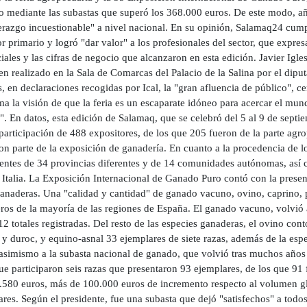
 mediante las subastas que superó los 368.000 euros. De este modo, añad
erazgo incuestionable" a nivel nacional. En su opinión, Salamaq24 cumpli
or primario y logró "dar valor" a los profesionales del sector, que expre
ales y las cifras de negocio que alcanzaron en esta edición. Javier Igl
en realizado en la Sala de Comarcas del Palacio de la Salina por el dip
 en declaraciones recogidas por Ical, la "gran afluencia de público", ce
ma la visión de que la feria es un escaparate idóneo para acercar el mun
. En datos, esta edición de Salamaq, que se celebró del 5 al 9 de septie
participación de 488 expositores, de los que 205 fueron de la parte agr
on parte de la exposición de ganadería. En cuanto a la procedencia de 
entes de 34 provincias diferentes y de 14 comunidades autónomas, así c
 Italia. La Exposición Internacional de Ganado Puro contó con la presen
ganaderas. Una "calidad y cantidad" de ganado vacuno, ovino, caprino,
os de la mayoría de las regiones de España. El ganado vacuno, volvió a
12 totales registradas. Del resto de las especies ganaderas, el ovino co
 y duroc, y equino-asnal 33 ejemplares de siete razas, además de la espe
 asimismo a la subasta nacional de ganado, que volvió tras muchos años f
ue participaron seis razas que presentaron 93 ejemplares, de los que 91
.580 euros, más de 100.000 euros de incremento respecto al volumen gl
res. Según el presidente, fue una subasta que dejó "satisfechos" a tod