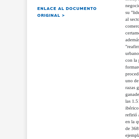
negocio
ENLACE AL DOCUMENTO
su "lid
ORIGINAL >
al sect
comerci
certam
además,
"reafir
urbano"
con la 
formar
proced
uno de
razas 
ganader
las 1.5
ibérico
refirió
en la q
de 368
ejempla