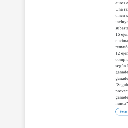
euros 
Una ra
cinco s
incluye
subasta
16 eje
encima 
remató
12 ejem
complem
según I
ganader
ganader
"Segui
provec
ganade
nunca"
Ferias