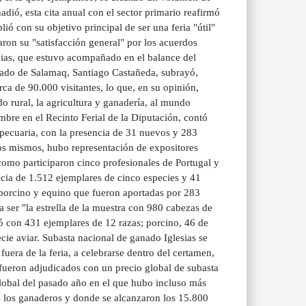
ió, esta cita anual con el sector primario reafirmó
ó con su objetivo principal de ser una feria "útil"
saron su "satisfacción general" por los acuerdos
esias, que estuvo acompañado en el balance del
utado de Salamaq, Santiago Castañeda, subrayó,
rca de 90.000 visitantes, lo que, en su opinión,
do rural, la agricultura y ganadería, al mundo
mbre en el Recinto Ferial de la Diputación, contó
opecuaria, con la presencia de 31 nuevos y 283
los mismos, hubo representación de expositores
omo participaron cinco profesionales de Portugal y
cia de 1.512 ejemplares de cinco especies y 41
 porcino y equino que fueron aportadas por 283
 ser "la estrella de la muestra con 980 cabezas de
ntó con 431 ejemplares de 12 razas; porcino, 46 de
cie aviar. Subasta nacional de ganado Iglesias se
uera de la feria, a celebrarse dentro del certamen,
 fueron adjudicados con un precio global de subasta
obal del pasado año en el que hubo incluso más
os los ganaderos y donde se alcanzaron los 15.800