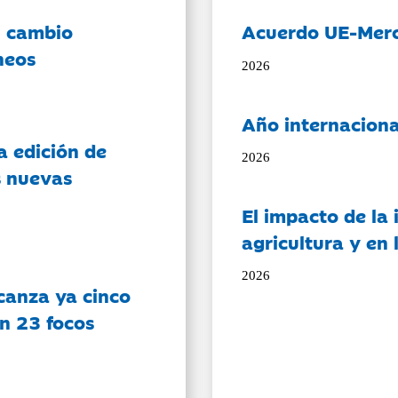
l cambio
Acuerdo UE-Mer
neos
2026
Año internaciona
a edición de
2026
s nuevas
El impacto de la i
agricultura y en
2026
canza ya cinco
on 23 focos