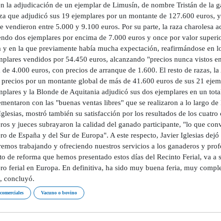
en la adjudicación de un ejemplar de Limusín, de nombre Tristán de la 
za que adjudicó sus 19 ejemplares por un montante de 127.600 euros, y 
e vendieron entre 5.000 y 9.100 euros. Por su parte, la raza charolesa 
ndo dos ejemplares por encima de 7.000 euros y once por valor superior
 y en la que previamente había mucha expectación, reafirmándose en los 
mplares vendidos por 54.450 euros, alcanzando "precios nunca vistos en
de 4.000 euros, con precios de arranque de 1.600. El resto de razas, la
 precios por un montante global de más de 41.600 euros de sus 21 ejempl
plares y la Blonde de Aquitania adjudicó sus dos ejemplares en un total
entaron con las "buenas ventas libres" que se realizaron a lo largo de l
glesias, mostró también su satisfacción por los resultados de los cuatr
os y jueces subrayaron la calidad del ganado participante, "lo que conv
o de España y del Sur de Europa". A este respecto, Javier Iglesias dejó
remos trabajando y ofreciendo nuestros servicios a los ganaderos y prof
to de reforma que hemos presentado estos días del Recinto Ferial, va a
ro ferial en Europa. En definitiva, ha sido muy buena feria, muy comple
, concluyó.
 comerciales
Vacuno o bovino