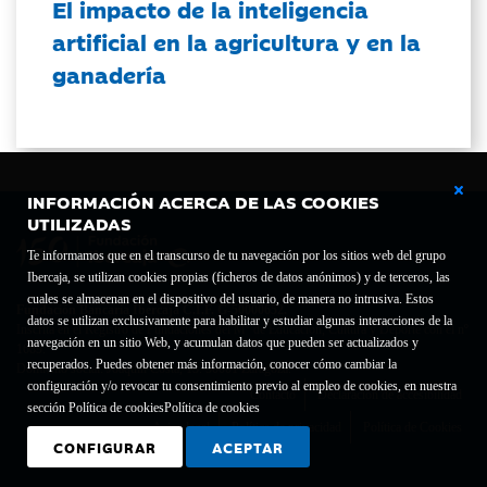
El impacto de la inteligencia
artificial en la agricultura y en la
ganadería
INFORMACIÓN ACERCA DE LAS COOKIES
UTILIZADAS
Te informamos que en el transcurso de tu navegación por los sitios web del grupo
Ibercaja, se utilizan cookies propias (ficheros de datos anónimos) y de terceros, las
cuales se almacenan en el dispositivo del usuario, de manera no intrusiva. Estos
Fundación Bancaria Ibercaja C.I.F. G-50000652.
datos se utilizan exclusivamente para habilitar y estudiar algunas interacciones de la
Inscrita en el Registro de Fundaciones del Mº de Educación, Cultura y Deporte con el nº
navegación en un sitio Web, y acumulan datos que pueden ser actualizados y
1689.
recuperados. Puedes obtener más información, conocer cómo cambiar la
Domicilio social: Joaquín Costa, 13. 50001 Zaragoza.
configuración y/o revocar tu consentimiento previo al empleo de cookies, en nuestra
Contacto
Declaración de accesibilidad
sección Política de cookies
Política de cookies
Aviso legal
Política de privacidad
Política de Cookies
CONFIGURAR
ACEPTAR