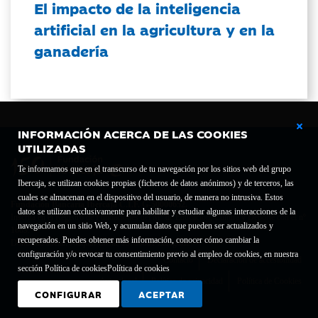
El impacto de la inteligencia
artificial en la agricultura y en la
ganadería
INFORMACIÓN ACERCA DE LAS COOKIES
UTILIZADAS
Te informamos que en el transcurso de tu navegación por los sitios web del grupo
Ibercaja, se utilizan cookies propias (ficheros de datos anónimos) y de terceros, las
cuales se almacenan en el dispositivo del usuario, de manera no intrusiva. Estos
Fundación Bancaria Ibercaja C.I.F. G-50000652.
datos se utilizan exclusivamente para habilitar y estudiar algunas interacciones de la
Inscrita en el Registro de Fundaciones del Mº de Educación, Cultura y Deporte con el nº
navegación en un sitio Web, y acumulan datos que pueden ser actualizados y
1689.
recuperados. Puedes obtener más información, conocer cómo cambiar la
Domicilio social: Joaquín Costa, 13. 50001 Zaragoza.
configuración y/o revocar tu consentimiento previo al empleo de cookies, en nuestra
Contacto
Declaración de accesibilidad
sección Política de cookies
Política de cookies
Aviso legal
Política de privacidad
Política de Cookies
CONFIGURAR
ACEPTAR