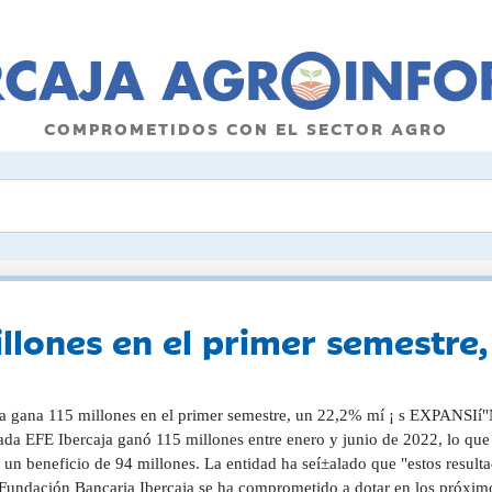
COMPROMETIDOS CON EL SECTOR AGRO
llones en el primer semestr
ja gana 115 millones en el primer semestre, un 22,2% mí ¡ s EXPANSIí"
ada EFE Ibercaja ganó 115 millones entre enero y junio de 2022, lo q
un beneficio de 94 millones. La entidad ha seí±alado que "estos resulta
 Fundación Bancaria Ibercaja se ha comprometido a dotar en los próxim