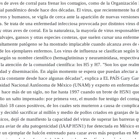
es de aves de corral para frenar los contagios, como de la Organización
ial pandémico desde hace dos décadas. El virus, que recientemente ha d
ros y humanos, se vigila de cerca ante la aparición de nuevas versiones
. Se trata de una enfermedad infecciosa provocada por distintos virus d
 otras aves de corral. En la naturaleza, la mayoría de virus responsable
alvajes, gansos y otras especies costeras, que suelen cursar una enferm
ltamente patógeno se ha mostrado implacable cuando alcanza aves de co
 los ejemplares enfermos. Los virus de influenza se clasifican según lo
según su nombre científico (hemaglutininas y neuraminidasa, respectiv
 la atención de la comunidad científica: los H5 y H7. "Son los que rea
idad y diseminación. En algún momento se espera que puedan afectar a 
cia constante desde hace algunas décadas", explica a EL PAÍS Gary Garc
sidad Nacional Autónoma de México (UNAM) y experto en enfermedades 
 hace más de un siglo, no fue hasta 1997 cuando un brote de H5N1 que
io un salto impensado: por primera vez, el mundo fue testigo del conta
lizó 18 casos positivos, de los cuales seis murieron a causa de complic
 y decidió sacrificar al millón y medio de pollos criados en granjas de la
cos, dejó de manifiesto la capacidad del virus de superar las barreras q
nza aviar de alta patogenicidad (IAAP H5N1) fue detectada en México e
de un ejemplar de halcón entrenado para cazar aves más pequeñas en Me