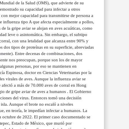
 Mundial de la Salud (OMS), que advierte de su
emostrado su capacidad para infectar a otros
 con mejor capacidad para transmitirse de persona a
e influenza tipo A que afecta especialmente a pollos,
s de la gripe aviar se alojan en aves acuáticas, como
edad leve o asintomática. Sin embargo, el subtipo
rral, con una letalidad que alcanza entre 90% y
s dos tipos de proteínas en su superficie, abreviadas
amente). Entre decenas de combinaciones, dos
lmente nos preocupan, porque son los de mayor
algunas personas, por eso se mantienen en
ía Espinosa, doctor en Ciencias Veterinarias por la
virales de aves. Aunque la influenza aviar se
 afectó a más de 70.000 aves de corral en Hong
gio de gripe aviar de aves a humanos . El Gobierno
aciones del virus. Entonces tomó una decisión
 isla. Aunque el brote no escaló a niveles
ue, en teoría, le impedían infectar a humanos. La
n octubre de 2022. El primer caso documentado se
tepec, Estado de México, que murió por