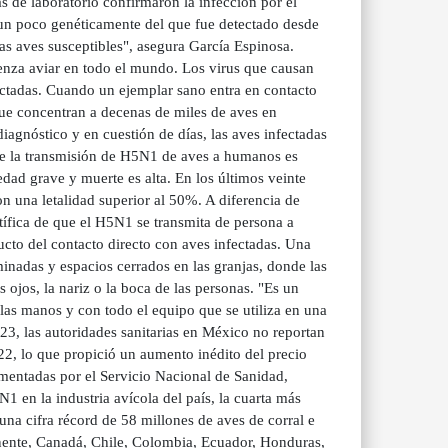
 de laboratorio confirmaron la infección por el
un poco genéticamente del que fue detectado desde
as aves susceptibles", asegura García Espinosa.
uenza aviar en todo el mundo. Los virus que causan
fectadas. Cuando un ejemplar sano entra en contacto
 que concentran a decenas de miles de aves en
agnóstico y en cuestión de días, las aves infectadas
ue la transmisión de H5N1 de aves a humanos es
dad grave y muerte es alta. En los últimos veinte
 una letalidad superior al 50%. A diferencia de
ntífica de que el H5N1 se transmita de persona a
ucto del contacto directo con aves infectadas. Una
inadas y espacios cerrados en las granjas, donde las
s ojos, la nariz o la boca de las personas. "Es un
 las manos y con todo el equipo que se utiliza en una
3, las autoridades sanitarias en México no reportan
2022, lo que propició un aumento inédito del precio
mentadas por el Servicio Nacional de Sanidad,
 en la industria avícola del país, la cuarta más
na cifra récord de 58 millones de aves de corral e
inente, Canadá, Chile, Colombia, Ecuador, Honduras,