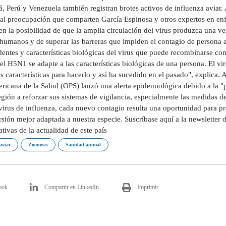
 Perú y Venezuela también registran brotes activos de influenza aviar. A
pal preocupación que comparten García Espinosa y otros expertos en e
en la posibilidad de que la amplia circulación del virus produzca una v
 humanos y de superar las barreras que impiden el contagio de persona 
entes y características biológicas del virus que puede recombinarse con
el H5N1 se adapte a las características biológicas de una persona. El v
as características para hacerlo y así ha sucedido en el pasado", explica.
ricana de la Salud (OPS) lanzó una alerta epidemiológica debido a la "p
egión a reforzar sus sistemas de vigilancia, especialmente las medidas de
virus de influenza, cada nuevo contagio resulta una oportunidad para pr
sión mejor adaptada a nuestra especie. Suscríbase aquí a la newsletter 
tivas de la actualidad de este país
aviar
Zoonosis
Sanidad animal
ook
Compartir en LinkedIn
Imprimir