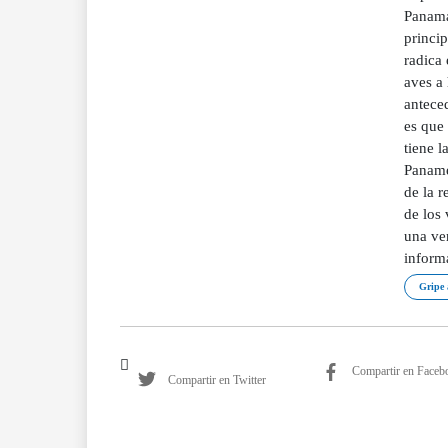
Panamá,
princi
radica 
aves a
anteced
es que 
tiene l
Paname
de la r
de los 
una ver
informa
Gripe 
Compartir en Faceb
Compartir en Twitter