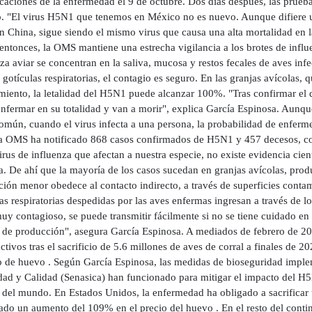
aciones de la enfermedad el 9 de octubre. Dos días después, las pruebas
o. "El virus H5N1 que tenemos en México no es nuevo. Aunque difiere 
n China, sigue siendo el mismo virus que causa una alta mortalidad en l
entonces, la OMS mantiene una estrecha vigilancia a los brotes de infl
za aviar se concentran en la saliva, mucosa y restos fecales de aves in
 gotículas respiratorias, el contagio es seguro. En las granjas avícolas,
iento, la letalidad del H5N1 puede alcanzar 100%. "Tras confirmar el di
enfermar en su totalidad y van a morir", explica García Espinosa. Aunq
mún, cuando el virus infecta a una persona, la probabilidad de enferme
la OMS ha notificado 868 casos confirmados de H5N1 y 457 decesos, con
irus de influenza que afectan a nuestra especie, no existe evidencia cie
. De ahí que la mayoría de los casos sucedan en granjas avícolas, prod
ión menor obedece al contacto indirecto, a través de superficies contam
as respiratorias despedidas por las aves enfermas ingresan a través de lo
uy contagioso, se puede transmitir fácilmente si no se tiene cuidado en
 de producción", asegura García Espinosa. A mediados de febrero de 202
ctivos tras el sacrificio de 5.6 millones de aves de corral a finales de 
lo de huevo . Según García Espinosa, las medidas de bioseguridad imple
ad y Calidad (Senasica) han funcionado para mitigar el impacto del H5N1
 del mundo. En Estados Unidos, la enfermedad ha obligado a sacrificar u
ado un aumento del 109% en el precio del huevo . En el resto del cont