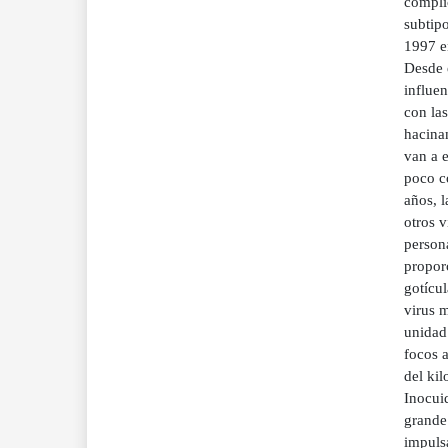
complic
subtip
1997 e
Desde 
influen
con las
hacinam
van a 
poco co
años, 
otros v
persona
proporc
gotícul
virus m
unidad
focos a
del ki
Inocuid
grande
impuls