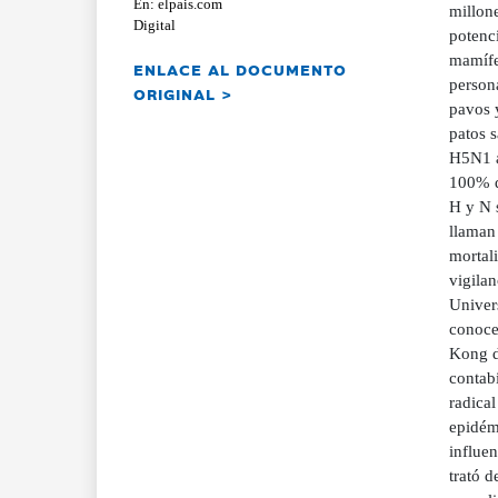
En: elpais.com
millon
Digital
potenc
mamífe
ENLACE AL DOCUMENTO
persona
ORIGINAL >
pavos y
patos s
H5N1 a
100% de
H y N 
llaman
mortal
vigilan
Univer
conoce
Kong d
contabi
radical
epidémi
influe
trató 