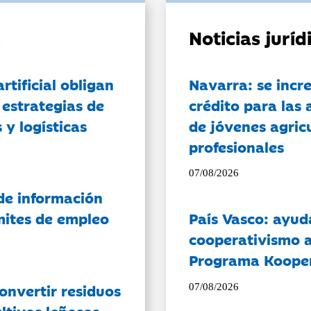
Noticias jurí
artificial obligan
Navarra: se incr
 estrategias de
crédito para las 
 y logísticas
de jóvenes agricu
profesionales
07/08/2026
de información
ámites de empleo
País Vasco: ayud
cooperativismo a
Programa Koope
onvertir residuos
07/08/2026
ltivos leñosos