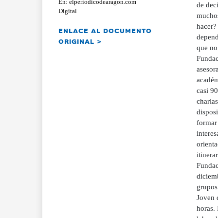
En: elperiodicodearagon.com
de dec
Digital
muchos
hacer? 
ENLACE AL DOCUMENTO
depend
ORIGINAL >
que no
Fundac
asesor
académ
casi 90
charlas
dispos
formar 
intere
orienta
itinera
Fundaci
diciemb
grupos 
Joven 
horas. 