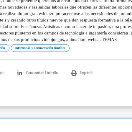
 , donde se pretende queremos acercar a los escolares la oferta formativ
imas novedades y las salidas laborales que ofrecen las diferentes opcion
á realizando un gran esfuerzo por acercarse a las necesidades del mundo
te s y creando otros títulos nuevos que den respuesta formativa a la bú
ividad sobre Enseñanzas Artísticas o cómo hacer de tu pasión, una profe
sectores punteros en los campos de tecnología e ingeniería consideran 
hos de sus productos: videojuegos, animación, webs... TEMAS
ción
información y documentación científica
ook
Compartir en LinkedIn
Imprimir