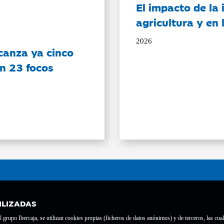
El impacto de la i
agricultura y en
2026
canza ya cinco
on 23 focos
ILIZADAS
grupo Ibercaja, se utilizan cookies propias (ficheros de datos anónimos) y de terceros, las cual