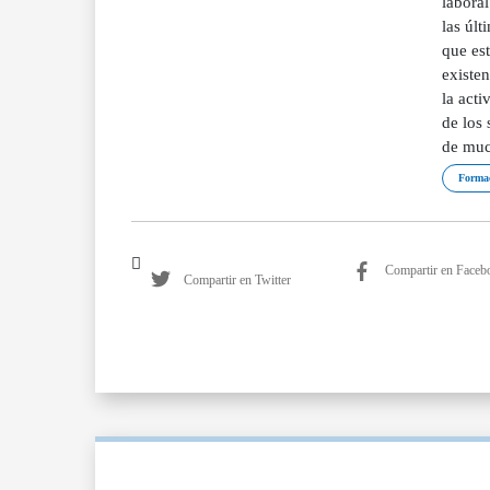
laboral
las últ
que est
existen
la act
de los 
de muc
Forma
Compartir en Faceb
Compartir en Twitter