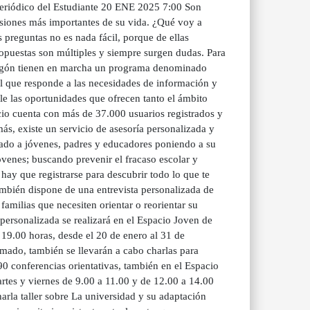
 Periódico del Estudiante 20 ENE 2025 7:00 Son
isiones más importantes de su vida. ¿Qué voy a
 preguntas no es nada fácil, porque de ellas
ropuestas son múltiples y siempre surgen dudas. Para
Aragón tienen en marcha un programa denominado
al que responde a las necesidades de información y
 las oportunidades que ofrecen tanto el ámbito
io cuenta con más de 37.000 usuarios registrados y
más, existe un servicio de asesoría personalizada y
inado a jóvenes, padres y educadores poniendo a su
venes; buscando prevenir el fracaso escolar y
hay que registrarse para descubrir todo lo que te
ambién dispone de una entrevista personalizada de
familias que necesiten orientar o reorientar su
 personalizada se realizará en el Espacio Joven de
 19.00 horas, desde el 20 de enero al 31 de
rmado, también se llevarán a cabo charlas para
90 conferencias orientativas, también en el Espacio
rtes y viernes de 9.00 a 11.00 y de 12.00 a 14.00
harla taller sobre La universidad y su adaptación