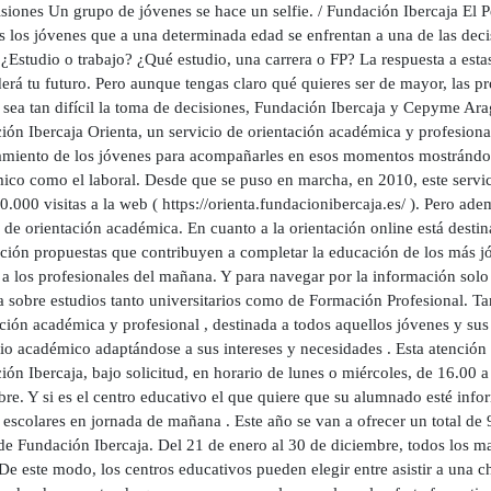
isiones Un grupo de jóvenes se hace un selfie. / Fundación Ibercaja El
 los jóvenes que a una determinada edad se enfrentan a una de las dec
¿Estudio o trabajo? ¿Qué estudio, una carrera o FP? La respuesta a estas
erá tu futuro. Pero aunque tengas claro qué quieres ser de mayor, las p
 sea tan difícil la toma de decisiones, Fundación Ibercaja y Cepyme 
ión Ibercaja Orienta, un servicio de orientación académica y profesion
amiento de los jóvenes para acompañarles en esos momentos mostrándole
ico como el laboral. Desde que se puso en marcha, en 2010, este servic
0.000 visitas a la web ( https://orienta.fundacionibercaja.es/ ). Pero ade
 de orientación académica. En cuanto a la orientación online está dest
ición propuestas que contribuyen a completar la educación de los más jó
a los profesionales del mañana. Y para navegar por la información solo 
sa sobre estudios tanto universitarios como de Formación Profesional. T
ción académica y profesional , destinada a todos aquellos jóvenes y sus 
rio académico adaptándose a sus intereses y necesidades . Esta atención
ón Ibercaja, bajo solicitud, en horario de lunes o miércoles, de 16.00 a
re. Y si es el centro educativo el que quiere que su alumnado esté info
escolares en jornada de mañana . Este año se van a ofrecer un total de 
de Fundación Ibercaja. Del 21 de enero al 30 de diciembre, todos los ma
De este modo, los centros educativos pueden elegir entre asistir a una c