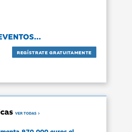
EVENTOS...
dicas
VER TODAS
ementa 970.000 euros el