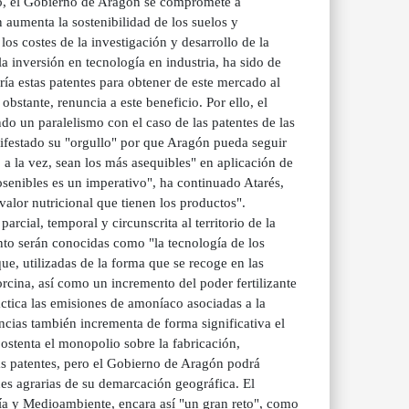
o, el Gobierno de Aragón se compromete a
n aumenta la sostenibilidad de los suelos y
os costes de la investigación y desarrollo de la
a inversión en tecnología en industria, ha sido de
a estas patentes para obtener de este mercado al
bstante, renuncia a este beneficio. Por ello, el
do un paralelismo con el caso de las patentes de las
nifestado su "orgullo" por que Aragón pueda seguir
 a la vez, sean los más asequibles" en aplicación de
osenibles es un imperativo", ha continuado Atarés,
valor nutricional que tienen los productos".
ial, temporal y circunscrita al territorio de la
to serán conocidas como "la tecnología de los
ue, utilizadas de la forma que se recoge en las
orcina, así como un incremento del poder fertilizante
áctica las emisiones de amoníaco asociadas a la
ncias también incrementa de forma significativa el
 ostenta el monopolio sobre la fabricación,
 las patentes, pero el Gobierno de Aragón podrá
es agrarias de su demarcación geográfica. El
ía y Medioambiente, encara así "un gran reto", como