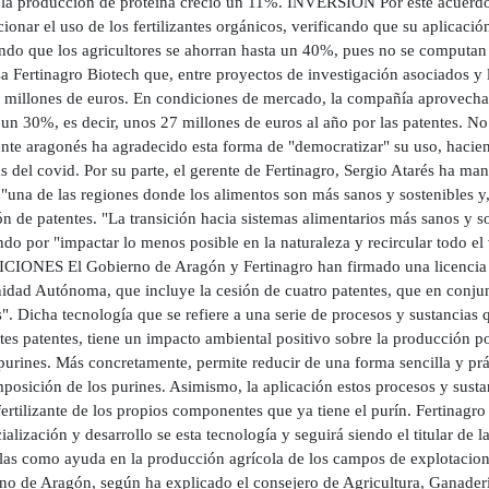
la producción de proteína creció un 11%. INVERSIÓN Por este acuerd
onar el uso de los fertilizantes orgánicos, verificando que su aplicació
ando que los agricultores se ahorran hasta un 40%, pues no se computan l
 Fertinagro Biotech que, entre proyectos de investigación asociados y l
0 millones de euros. En condiciones de mercado, la compañía aprovecharí
n 30%, es decir, unos 27 millones de euros al año por las patentes. No o
nte aragonés ha agradecido esta forma de "democratizar" su uso, hacien
 del covid. Por su parte, el gerente de Fertinagro, Sergio Atarés ha ma
"una de las regiones donde los alimentos son más sanos y sostenibles y,
ón de patentes. "La transición hacia sistemas alimentarios más sanos y s
do por "impactar lo menos posible en la naturaleza y recircular todo el 
IONES El Gobierno de Aragón y Fertinagro han firmado una licencia parc
dad Autónoma, que incluye la cesión de cuatro patentes, que en conjun
". Dicha tecnología que se refiere a una serie de procesos y sustancias q
tes patentes, tiene un impacto ambiental positivo sobre la producción p
purines. Más concretamente, permite reducir de una forma sencilla y pr
osición de los purines. Asimismo, la aplicación estos procesos y susta
ertilizante de los propios componentes que ya tiene el purín. Fertinagro
alización y desarrollo se esta tecnología y seguirá siendo el titular de
arlas como ayuda en la producción agrícola de los campos de explotacion
no de Aragón, según ha explicado el consejero de Agricultura, Ganader