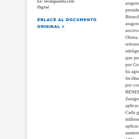
En: lavanguardia.com
aragon
Digital
presid
Biotech
ENLACE AL DOCUMENTO
aragoné
ORIGINAL >
nocivo
Olona, 
referen
nitróge
que pe
por Ge
ha agr
facilit
por con
BENEFI
Zaragoz
aplicac
Cada gr
millone
aplicac
aument