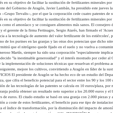
és en su objetivo de facilitar la sustitución de fertilizantes minera
ente del Gobierno de Aragón, Javier Lambán, ha presidido este jueves la
 --Grupo Tervalis--, por el que la corporación cede cuatro patentes de 
s en su objetivo de facilitar la sustitución de fertilizantes minerales po
s como el amoníaco y se consiguen alimentos más sanos. El consejero 
y el gerente de la firma Fertinagro, Sergio Atarés, han firmado el 'Acue
cia a la tecnología de aumento del valor fertilizante de los estiércoles', 
no de los purines en las granjas y las otras dos potencian que dicho nit
rmitirá que el nitrógeno quede fijado en el suelo y no vuelva a contam
neroso Martín, siempre ha sido una corporación "especialmente implica
adecido "la inestimable generosidad" y el interés mostrado por ceder al
ar la implementación de soluciones técnicas que resuelvan el problema ac
siguiente, mejore los cultivos, convirtiendo a Aragón en líder de la sust
CIOS El presidente de Aragón se ha hecho eco de un estudio del Depa
a, que cifra el beneficio potencial para el sector entre los 90 y los 100 
ión de las tecnologías de las patentes se calcula en 10 euros/plaza, po
anja podría obtener un resultado neto superior a los 20.000 euros y el 
s de euros. El citado estudio se basó en una granja con 2.000 piezas y a
ión a coste de estos fertilizantes, el beneficio para ese tipo de instala
a el índice de transformación, por la disminución del impacto de amoní