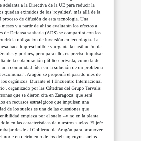
e adelanta a la Directiva de la UE para reducir la
 quedan eximidos de los 'royalties', más allá de la
l proceso de difusión de esta tecnología. Una
 meses y a partir de ahí se evaluarán los efectos a
nes de Defensa sanitaria (ADS) se compartirá con los
ondrá la obligación de inversión en tecnología. La
nesa hace imprescindible y urgente la sustitución de
iércoles y purines, pero para ello, es preciso impulsar
ediante la colaboración público-privada, como la de
n una comunidad líder en la solución de un problema
 descomunal". Aragón se proponía el pasado mes de
 los orgánicos. Durante el I Encuentro Internacional
io', organizado por las Cátedras del Grupo Tervalis
sonas que se dieron cita en Zaragoza, que será
olos en recursos estratégicos que impulsen una
dad de los suelos es una de las cuestiones que
enibilidad empieza por el suelo --y no en la planta
lo en las características de nuestros suelos. El jefe
 trabajar desde el Gobierno de Aragón para promover
el norte en detrimento de los del sur, cuyos suelos