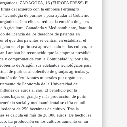
les por orgánicos. ZARAGOZA, 16 (EUROPA PRESS) El
 firma del acuerdo con la empresa Fertinagro
su "tecnología de purines", para ayudar al Gobierno
r orgánicos. Con ello, se reduce la emisión de gases
de Agricultura, Ganadería y Medioambiente, Joaquín
rdo de licencia de los derechos de patentes en
por el que dos patentes se centran en estabilizar el
rógeno en el purín sea aprovechado en los cultivo, lo
inar. Lambán ha reconocido que la empresa presidida
da y comprometida con la Comunidad" y, por ello,
 Gobierno de Aragón sus adelantos tecnológicos para
tual de purines al colectivo de granjas agrícolas y,
itución de fertilizantes minerales por orgánicos.
rtamento de Economía de la Universidad de
millones de euros al año. El beneficio por la
r menos bajas en granja y más producción de purín.
beneficio social y medioambiental se cifra en mil
lrededor de 250 hectáreas de cultivo. Tras la
ciones se calcula en más de 20.000 euros. De hecho, se
aco. La producción en los cultivos aumentó en un