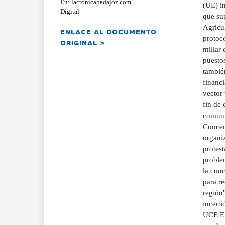
En: lacronicabadajoz.com
(UE) in
Digital
que sup
Agricul
ENLACE AL DOCUMENTO
protoc
ORIGINAL >
millar
puestos
tambié
financi
vector 
fin de 
comunit
Concent
organi
protes
proble
la con
para r
región"
incert
UCE Ex