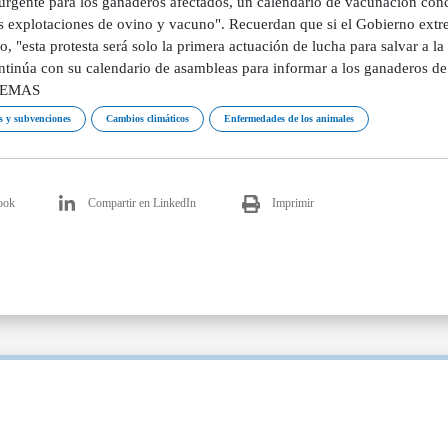
urgente para los ganaderos afectados, un calendario de vacunación con
as explotaciones de ovino y vacuno". Recuerdan que si el Gobierno ext
o, "esta protesta será solo la primera actuación de lucha para salvar 
ntinúa con su calendario de asambleas para informar a los ganaderos de 
 TEMAS
 y subvenciones
Cambios climáticos
Enfermedades de los animales
ook
Compartir en LinkedIn
Imprimir