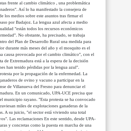
tas frente al cambio climático , una problemática
naderos". Así lo ha manifestado la consejera de
 los medios sobre este asuntos tras firmar el
paso por Badajoz. La lengua azul afecta a medio
ualidad "están todos los recursos económicos
ermedad". No obstante, ha precisado, se trabaja
ntro del Plan de Desarrollo Rural una medida para
alor durante más meses del año y el mosquito es el
una causa provocada por el cambio climático", con el
ta de Extremadura está a la espera de la decisión
es han tenido pérdidas por la lengua azul".
protesta por la propagación de la enfermedad. La
anaderos de ovino y vacuno a participar en la
nse de Villanueva del Fresno para denunciar el
xtremadura. En un comunicado, UPA-UCE precisa que
del municipio rayano. "Esta protesta se ha convocado
traviesan miles de explotaciones ganaderas de la
. A su juicio, "el sector está viviendo una total
oyos". Las reclamaciones En este sentido, desde UPA-
aras y concretas como la puesta en marcha de una