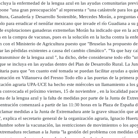
cluya la enfermedad de la lengua azul en las ayudas comunitarias previs
one "una gran preocupación" al representa r "una catástrofe para los ga
tura, Ganadería y Desarrollo Sostenible, Mercedes Morán, a preguntas de
olo para erradicar el nenúfar mexicano que invade el río Guadiana a su 
 de explotaciones ganaderas extremeñas Morán ha indicado que en la act
 en la compra de vacunas, pues es la solución en la lucha contra la enf
n con el Ministerio de Agricultura puesto que "Bruselas ha propuesto de
ar las pérdidas existentes a causa del cambio climático". "Ya que hay c
transmisor de la lengua azul ", ha dicho, debe considerarse todo ello "
que se incluya en las ayudas dentro del Plan de Desarrollo Rural. La Jun
aria para que "en cuanto esté tomada se puedan facilitar ayudas a quien
ración en Villanueva del Fresno Todo ello a las puertas de la primera 
zación agraria UPA-UCE ha hecho este miércoles un llamamiento a los g
ta convocada el próximo viernes, 15 de noviembre , en la localidad pace
ma de la lengua azul y la falta de medidas por parte de la Junta de E
centración comenzará a partir de las 11:30 horas en la Plaza de España 
eclamar medidas a la Junta de Extremadura ante la grave situación que a
, explica el secretario general de la organización agraria, Ignacio Huertas
idumbre sobre la vacunación, las restricciones de movimientos o los ap
tremadura reclaman a la Junta "la gestión del problema con medidas cl