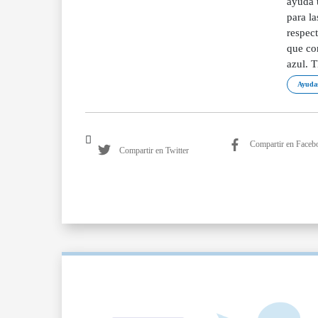
ayuda 
para l
respect
que co
azul.
Ayudas
Compartir en Faceb
Compartir en Twitter