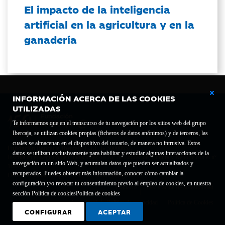
El impacto de la inteligencia
artificial en la agricultura y en la
ganadería
INFORMACIÓN ACERCA DE LAS COOKIES
UTILIZADAS
Te informamos que en el transcurso de tu navegación por los sitios web del grupo
Ibercaja, se utilizan cookies propias (ficheros de datos anónimos) y de terceros, las
cuales se almacenan en el dispositivo del usuario, de manera no intrusiva. Estos
Fundación Bancaria Ibercaja C.I.F. G-50000652.
datos se utilizan exclusivamente para habilitar y estudiar algunas interacciones de la
Inscrita en el Registro de Fundaciones del Mº de Educación, Cultura y Deporte con el nº
navegación en un sitio Web, y acumulan datos que pueden ser actualizados y
1689.
recuperados. Puedes obtener más información, conocer cómo cambiar la
Domicilio social: Joaquín Costa, 13. 50001 Zaragoza.
configuración y/o revocar tu consentimiento previo al empleo de cookies, en nuestra
Contacto
Declaración de accesibilidad
sección Política de cookies
Política de cookies
Aviso legal
Política de privacidad
Política de Cookies
CONFIGURAR
ACEPTAR