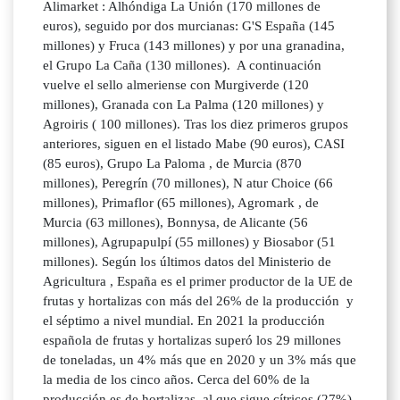
Alimarket : Alhóndiga La Unión (170 millones de
euros), seguido por dos murcianas: G'S España (145
millones) y Fruca (143 millones) y por una granadina,
el Grupo La Caña (130 millones). A continuación
vuelve el sello almeriense con Murgiverde (120
millones), Granada con La Palma (120 millones) y
Agroiris ( 100 millones). Tras los diez primeros grupos
anteriores, siguen en el listado Mabe (90 euros), CASI
(85 euros), Grupo La Paloma , de Murcia (870
millones), Peregrín (70 millones), N atur Choice (66
millones), Primaflor (65 millones), Agromark , de
Murcia (63 millones), Bonnysa, de Alicante (56
millones), Agrupapulpí (55 millones) y Biosabor (51
millones). Según los últimos datos del Ministerio de
Agricultura , España es el primer productor de la UE de
frutas y hortalizas con más del 26% de la producción y
el séptimo a nivel mundial. En 2021 la producción
española de frutas y hortalizas superó los 29 millones
de toneladas, un 4% más que en 2020 y un 3% más que
la media de los cinco años. Cerca del 60% de la
producción es de hortalizas, al que sigue cítricos (27%)