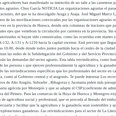
 agricultores han manifestado su intención de no salir a las carreteras pa
atos agrarios. Chus García NOTICIA Las organizaciones agrarias el pasad
zaciones, del que se ha descolgado Araga y Asaja. José Miguel Marco L
mera de las movilizaciones convocadas por las organizaciones agrarias 
eves en la provincia de Huesca, donde seis columnas de tractores que pa
ales ejes que vertebran la circulación por carretera en la provincia. Si
utorizadas ni hayan sido comunicadas, como las ocurridas este martes y 
A-132, A-131 y A-1210 hacia la capital oscense. Está previsto que lleg
as 10.00, desde donde todos juntos partirán hacia el centro de la ciudad
tran las sedes de la Subdelegación del Gobierno y del Servicio Provinc
rán las demandas del sector agrario. Esta tabla reivindicativa, como h
de las persona s que ejercen profesionalmente la agricultura y la ganade
do las reivindicaciones específicas que los profesionales del sector en 
a, como al Gobierno central y el aragonés. Te puede interesar Los reco
os de Alto Aragón, Sobrarbe , Ribagorza y Jacetania piden más presupues
ria agrícola por Monrepós y que se adapte el CSP (coeficiente de admisi
ra del Pirineo. Para las comarcas de la Hoya de Huesca y Monegros exi
de agricultura social y profesional, que se proceda al llenado del emba
ecuarla y facilitar que la agricultura y la ganadería sean sostenibles y q
 explotaciones ganaderas. Las reivindicaciones para el sector de La Lit