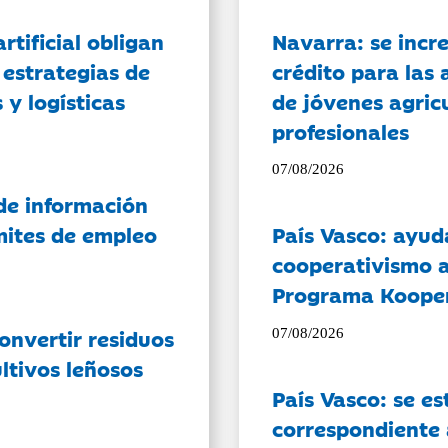
artificial obligan
Navarra: se incr
 estrategias de
crédito para las 
 y logísticas
de jóvenes agricu
profesionales
07/08/2026
de información
ámites de empleo
País Vasco: ayud
cooperativismo a
Programa Koope
onvertir residuos
07/08/2026
ltivos leñosos
País Vasco: se es
correspondiente a