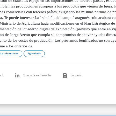
usión de cláusulas espejo en las importaciones de terceros países , es 
mplen las producciones europeas a los productos que vienen de fuera. 
ones comerciales con terceros países, exigiendo las mismas normas de p
a. Te puede interesar La "rebelión del campo" aragonés solo acabará cu
Ministerio de Agricultura haga modificaciones en el Plan Estratégico de
entación del cuaderno digital de explotación (previsto que entre en vi
no de Jorge Azcón que cumpla su compromiso de activar ayudas directas 
ento de los costes de producción. Los préstamos bonificados no son ayu
e a los criterios de
 y subvenciones
Agricultores
ook
Compartir en LinkedIn
Imprimir