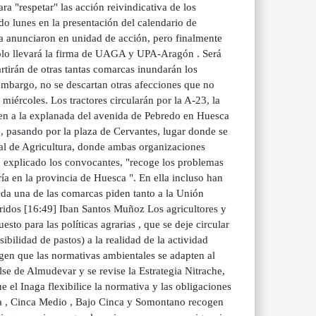
ra "respetar" las acción reivindicativa de los
o lunes en la presentación del calendario de
a anunciaron en unidad de acción, pero finalmente
solo llevará la firma de UAGA y UPA-Aragón . Será
rtirán de otras tantas comarcas inundarán los
n embargo, no se descartan otras afecciones que no
miércoles. Los tractores circularán por la A-23, la
uen a la explanada del avenida de Pebredo en Huesca
 , pasando por la plaza de Cervantes, lugar donde se
ial de Agricultura, donde ambas organizaciones
an explicado los convocantes, "recoge los problemas
ría en la provincia de Huesca ". En ella incluso han
cada una de las comarcas piden tanto a la Unión
rridos [16:49] Iban Santos Muñoz Los agricultores y
to para las políticas agrarias , que se deje circular
bilidad de pastos) a la realidad de la actividad
gen que las normativas ambientales se adapten al
lse de Almudevar y se revise la Estrategia Nitrache,
ue el Inaga flexibilice la normativa y las obligaciones
era , Cinca Medio , Bajo Cinca y Somontano recogen