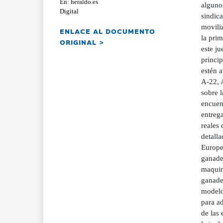
En: heraldo.es
algunos
Digital
sindic
movili
ENLACE AL DOCUMENTO
la pri
ORIGINAL >
este ju
princip
estén a
A-22, 
sobre l
encuen
entrega
reales 
detalla
Europe
ganader
maquina
ganade
modelo 
para ad
de las