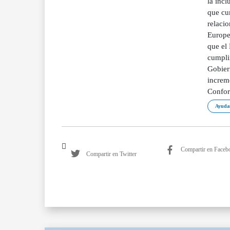
la incl
que cu
relaci
Europe
que el 
cumplim
Gobier
increm
Conform
Ayudas
Compartir en Faceb
Compartir en Twitter