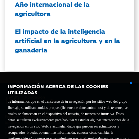
Año internacional de la
agricultora
El impacto de la inteligencia
artificial en la agricultura y en la
ganadería
INFORMACIÓN ACERCA DE LAS COOKIES
UTILIZADAS
Te informamos que en el transcurso de tu navegación por los sitios web del grupo
Ibercaja, se utilizan cookies propias (ficheros de datos anónimos) y de terceros, las
cuales se almacenan en el dispositivo del usuario, de manera no intrusiva. Estos
Fundación Bancaria Ibercaja C.I.F. G-50000652.
datos se utilizan exclusivamente para habilitar y estudiar algunas interacciones de la
Inscrita en el Registro de Fundaciones del Mº de Educación, Cultura y Deporte con el nº
navegación en un sitio Web, y acumulan datos que pueden ser actualizados y
1689.
recuperados. Puedes obtener más información, conocer cómo cambiar la
Domicilio social: Joaquín Costa, 13. 50001 Zaragoza.
configuración y/o revocar tu consentimiento previo al empleo de cookies, en nuestra