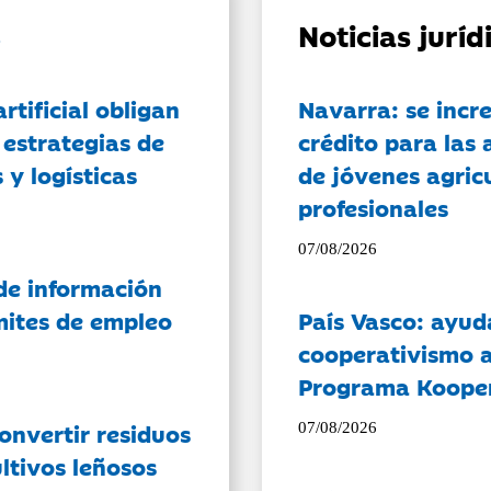
Noticias jurí
artificial obligan
Navarra: se incr
 estrategias de
crédito para las 
 y logísticas
de jóvenes agricu
profesionales
07/08/2026
de información
ámites de empleo
País Vasco: ayud
cooperativismo a
Programa Koope
onvertir residuos
07/08/2026
ltivos leñosos