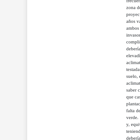
frecuen
zona d
proyect
años va
ambos c
invaso
compli
debería
elevad
aclima
testada
suelo,
aclimat
saber c
que ca
planta
falta 
verde. 
y, equi
teniend
debería