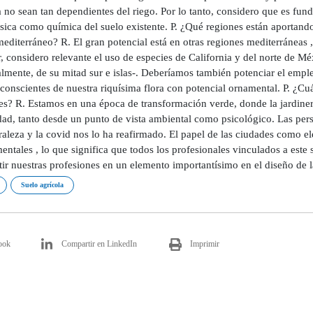
no sean tan dependientes del riego. Por lo tanto, considero que es funda
ísica como química del suelo existente. P. ¿Qué regiones están aportand
editerráneo? R. El gran potencial está en otras regiones mediterráneas ,
, considero relevante el uso de especies de California y del norte de Mé
lmente, de su mitad sur e islas-. Deberíamos también potenciar el emple
onscientes de nuestra riquísima flora con potencial ornamental. P. ¿Cuál 
es? R. Estamos en una época de transformación verde, donde la jardinerí
dad, tanto desde un punto de vista ambiental como psicológico. Las pe
raleza y la covid nos lo ha reafirmado. El papel de las ciudades como 
ntales , lo que significa que todos los profesionales vinculados a este
ir nuestras profesiones en un elemento importantísimo en el diseño de 
Suelo agrícola
ook
Compartir en LinkedIn
Imprimir