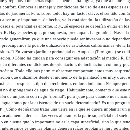
te y repetitivo de ciertas especies tiene cierta lógica, ya que a nadie le 
e confort. Conocer el manejo y condiciones de uso de estas especies es
os de jardinería. Pero, sobre todo, hay un factor clave: el sentido com
 a ser muy importante -de hecho, ya lo está siendo- la utilización de las
asos el potencial es enorme. P. ¿Qué especies se deberían evitar en los 
r? R. Hay especies que, por supuesto, preocupan. La gramínea Nassella t
cado generalizar, ya que una especie puede ser invasora o no dependien
 preocuparnos la posible utilización de asteráceas californianas -de la f
ísimo. P. En vuestro jardín experimental en Amposta (Tarragona) se cul
tación. ¿Cómo las cuidan para conseguir esa adaptación al medio? R. 
s en diferentes condiciones de orientación, de inclinación, con muy poco
 etcétera. Todo ello nos permite observar comportamientos muy sorprende
ación que utilizamos desde el momento de la plantación es muy duro, est
uál es su respuesta, tipo de crecimiento, endurecimiento... Siempre pens
si no dispongamos de agua de riego. Habitualmente, comento que este no 
ción de un jardín con riego "normal", pero ¿qué pasa cuando nos encont
de agua como por la existencia de un suelo determinado? Es una pregunt
P. ¿Cómo debiéramos tratar una tierra en la que se quiera implantar un j
vocadamente, demasiadas veces alteramos la parte superficial del suelo, 
o en cuenta que lo importante no es la capa superficial, sino lo que ten
 interesarnos es que las plantas generen raíces pivotantes muy potente