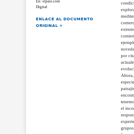
En: elpais.com
condic
Digital
explora
mediter
ENLACE AL DOCUMENTO
comerci
ORIGINAL >
extrem
comien
ejempl
noveda
por cit
actuale
evoluci
Ahora,
especi
paisaj
encont
tenemos
el inco
respons
experi
grupos 