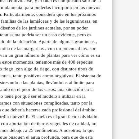
gusta equivocarse, y al final es complicado salir de la
 fundamental para poderlas incorporar en los nuevos
ún. Particularmente, considero que en los próximos
 familias de las lamiáceas y de las leguminosas, en
diseños de los jardines actuales, por su poder
enuissima podría ser un caso evidente, pero es
do de la ubicación. Aparte de algunas gramíneas ,
amilia de las margaritas-, con un potencial invasor
tivan un gran número de plantas para ver cómo es su
En estos momentos, tenemos más de 400 especies
 riego, con algo de riego, con distintos tipos de
ntes, tanto positivos como negativos. El sistema de
resando a las plantas, llevándolas al límite para
ando en el peor de los casos: una situación en la
tiene por qué ser el modelo a utilizar en la
ramos con situaciones complicadas, tanto por la
a que debería hacerse cada profesional del ámbito
ardín nuevo? R. El suelo es el gran factor olvidado
con aportación de tierras vegetales de calidad, no
emos debajo, a 25 centímetros. A nosotros, lo que
s que busquen el agua profunda, para que de esta