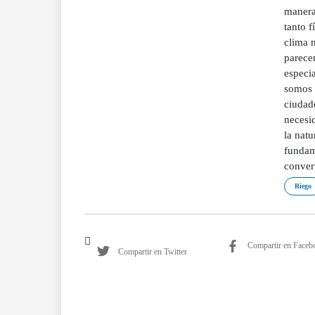
manera 
tanto f
clima m
parecer
especia
somos c
ciudad
necesi
la natu
fundame
convert
Riego
Compartir en Faceb
Compartir en Twitter