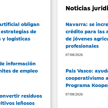
Noticias jurí
artificial obligan
Navarra: se incr
 estrategias de
crédito para las 
 y logísticas
de jóvenes agricu
profesionales
07/08/2026
de información
ámites de empleo
País Vasco: ayud
cooperativismo a
Programa Koope
onvertir residuos
07/08/2026
ltivos leñosos