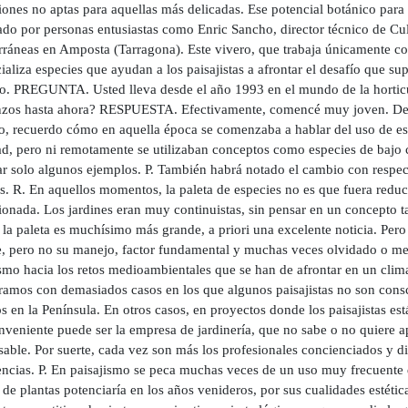
iones no aptas para aquellas más delicadas. Ese potencial botánico para
do por personas entusiastas como Enric Sancho, director técnico de Cul
ráneas en Amposta (Tarragona). Este vivero, que trabaja únicamente con
aliza especies que ayudan a los paisajistas a afrontar el desafío que s
o. PREGUNTA. Usted lleva desde el año 1993 en el mundo de la horticu
zos hasta ahora? RESPUESTA. Efectivamente, comencé muy joven. Desd
o, recuerdo cómo en aquella época se comenzaba a hablar del uso de es
d, pero ni remotamente se utilizaban conceptos como especies de bajo co
ar solo algunos ejemplos. P. También habrá notado el cambio con respect
s. R. En aquellos momentos, la paleta de especies no es que fuera reduc
onada. Los jardines eran muy continuistas, sin pensar en un concepto ta
 la paleta es muchísimo más grande, a priori una excelente noticia. Per
e, pero no su manejo, factor fundamental y muchas veces olvidado o me
ismo hacia los retos medioambientales que se han de afrontar en un cli
ramos con demasiados casos en los que algunos paisajistas no son consc
 en la Península. En otros casos, en proyectos donde los paisajistas est
nveniente puede ser la empresa de jardinería, que no sabe o no quiere 
able. Por suerte, cada vez son más los profesionales concienciados y di
encias. P. En paisajismo se peca muchas veces de un uso muy frecuente
de plantas potenciaría en los años venideros, por sus cualidades estéti