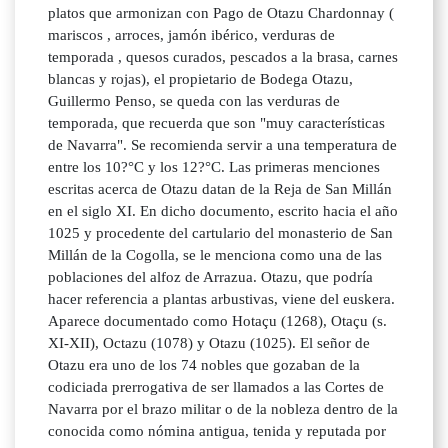
platos que armonizan con Pago de Otazu Chardonnay (
mariscos , arroces, jamón ibérico, verduras de
temporada , quesos curados, pescados a la brasa, carnes
blancas y rojas), el propietario de Bodega Otazu,
Guillermo Penso, se queda con las verduras de
temporada, que recuerda que son "muy características
de Navarra". Se recomienda servir a una temperatura de
entre los 10?°C y los 12?°C. Las primeras menciones
escritas acerca de Otazu datan de la Reja de San Millán
en el siglo XI. En dicho documento, escrito hacia el año
1025 y procedente del cartulario del monasterio de San
Millán de la Cogolla, se le menciona como una de las
poblaciones del alfoz de Arrazua. Otazu, que podría
hacer referencia a plantas arbustivas, viene del euskera.
Aparece documentado como Hotaçu (1268), Otaçu (s.
XI-XII), Octazu (1078) y Otazu (1025). El señor de
Otazu era uno de los 74 nobles que gozaban de la
codiciada prerrogativa de ser llamados a las Cortes de
Navarra por el brazo militar o de la nobleza dentro de la
conocida como nómina antigua, tenida y reputada por