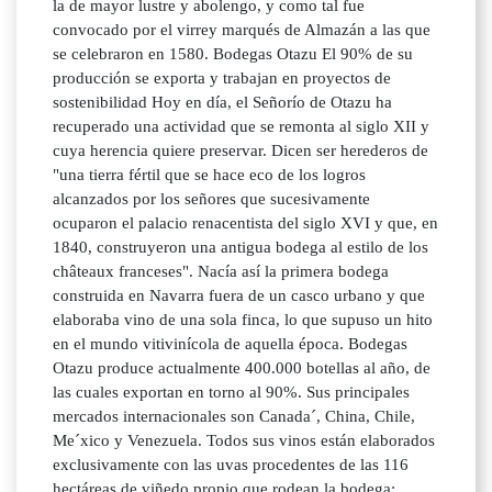
la de mayor lustre y abolengo, y como tal fue
convocado por el virrey marqués de Almazán a las que
se celebraron en 1580. Bodegas Otazu El 90% de su
producción se exporta y trabajan en proyectos de
sostenibilidad Hoy en día, el Señorío de Otazu ha
recuperado una actividad que se remonta al siglo XII y
cuya herencia quiere preservar. Dicen ser herederos de
"una tierra fértil que se hace eco de los logros
alcanzados por los señores que sucesivamente
ocuparon el palacio renacentista del siglo XVI y que, en
1840, construyeron una antigua bodega al estilo de los
châteaux franceses". Nacía así la primera bodega
construida en Navarra fuera de un casco urbano y que
elaboraba vino de una sola finca, lo que supuso un hito
en el mundo vitivinícola de aquella época. Bodegas
Otazu produce actualmente 400.000 botellas al año, de
las cuales exportan en torno al 90%. Sus principales
mercados internacionales son Canada´, China, Chile,
Me´xico y Venezuela. Todos sus vinos están elaborados
exclusivamente con las uvas procedentes de las 116
hectáreas de viñedo propio que rodean la bodega: