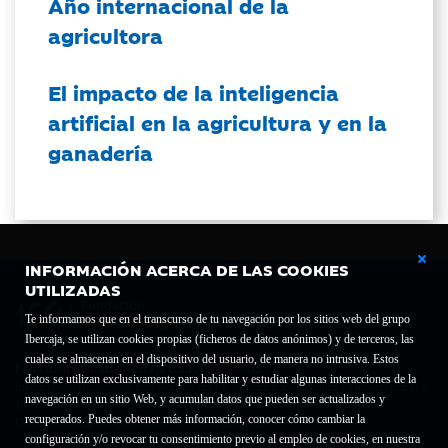
Año internacional de la
agricultora
El impacto de la inteligencia
artificial en la agricultura y en la
ganadería
INFORMACIÓN ACERCA DE LAS COOKIES
UTILIZADAS
Te informamos que en el transcurso de tu navegación por los sitios web del grupo
Ibercaja, se utilizan cookies propias (ficheros de datos anónimos) y de terceros, las
cuales se almacenan en el dispositivo del usuario, de manera no intrusiva. Estos
Fundación Bancaria Ibercaja C.I.F. G-50000652.
datos se utilizan exclusivamente para habilitar y estudiar algunas interacciones de la
Inscrita en el Registro de Fundaciones del Mº de Educación, Cultura y Deporte con el nº
navegación en un sitio Web, y acumulan datos que pueden ser actualizados y
1689.
recuperados. Puedes obtener más información, conocer cómo cambiar la
Domicilio social: Joaquín Costa, 13. 50001 Zaragoza.
configuración y/o revocar tu consentimiento previo al empleo de cookies, en nuestra
Contacto
Declaración de accesibilidad